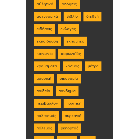
αθλητικά
απόψεις
αστυνομικά
βιβλίο
διεθνή
ειδήσεις
εκλογές
εκπαίδευση
εκπομπές
κοινωνία
κορωνοϊός
κρούσματα
κόσμος
μέτρα
μουσική
οικονομία
παιδεία
πανδημία
περιβάλλον
πολιτική
πολιτισμός
πυρκαγιά
πόλεμος
ρεπορτάζ