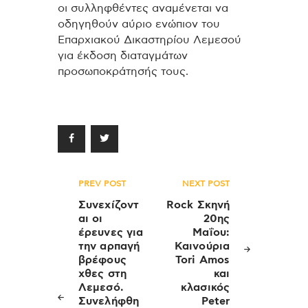
οι συλληφθέντες αναμένεται να
οδηγηθούν αύριο ενώπιον του
Επαρχιακού Δικαστηρίου Λεμεσού
για έκδοση διαταγμάτων
προσωποκράτησής τους.
Πλοήγηση
PREV POST
NEXT POST
άρθρων
Συνεχίζοντ
Rock Σκηνή
αι οι
20ης
έρευνες για
Μαΐου:
την αρπαγή
Καινούρια
βρέφους
Tori Amos
χθες στη
και
Λεμεσό.
κλασικός
Συνελήφθη
Peter