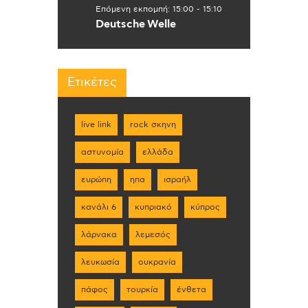
Επόμενη εκπομπή:
15:00
-
15:10
Deutsche Welle
Ετικέτες
live link
rock σκηνη
αστυνομία
ελλάδα
ευρώπη
ηπα
ισραήλ
κανάλι 6
κυπριακό
κύπρος
λάρνακα
λεμεσός
λευκωσία
ουκρανία
πάφος
τουρκία
ένθετα