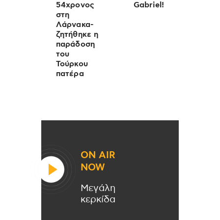
54χρονος
Gabriel!
στη
Λάρνακα-
ζητήθηκε η
παράδοση
του
Τούρκου
πατέρα
ON AIR
NOW
Μεγάλη
κερκίδα