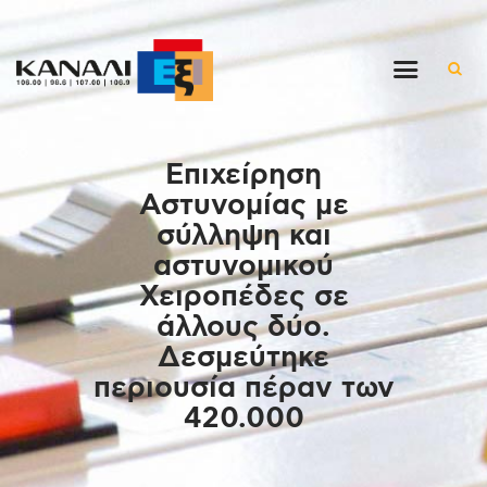
Αρχική
Επιχείρηση
Εκπομπές
Αστυνομίας με
Στον ρυθμό της μέρας
σύλληψη και
Ένθετα
αστυνομικού
Διαγωνισμοί/Live Links
Χειροπέδες σε
Ποιοι είμαστε
άλλους δύο.
Δεσμεύτηκε
Επικοινωνία
περιουσία πέραν των
420.000