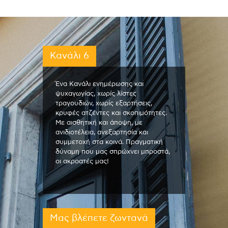
Κανάλι 6
Ένα Κανάλι ενημέρωσης και
ψυχαγωγίας, χωρίς λίστες
τραγουδιών, χωρίς εξαρτήσεις,
κρυφές ατζέντες και σκοπιμότητες.
Με αισθητική και άποψη, με
ανιδιοτέλεια, ανεξαρτησία και
συμμετοχή στα κοινά. Πραγματική
δύναμη που μας σπρώχνει μπροστά,
οι ακροατές μας!
Μας βλέπετε ζωντανά