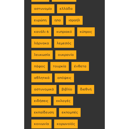
αστυνομία
ελλάδα
ευρώπη
ηπα
ισραήλ
κανάλι 6
κυπριακό
κύπρος
λάρνακα
λεμεσός
λευκωσία
ουκρανία
πάφος
τουρκία
ένθετα
αθλητικά
απόψεις
αστυνομικά
βιβλίο
διεθνή
ειδήσεις
εκλογές
εκπαίδευση
εκπομπές
κοινωνία
κορωνοϊός