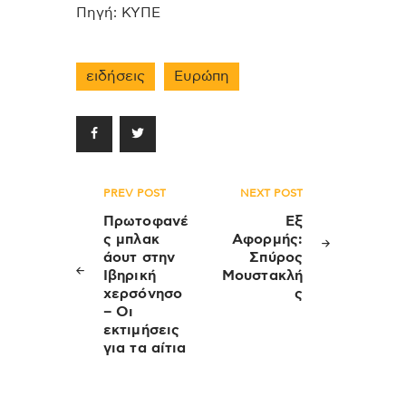
Πηγή: ΚΥΠΕ
ειδήσεις
Ευρώπη
Πλοήγηση
PREV POST
NEXT POST
άρθρων
Πρωτοφανέ
Εξ
ς μπλακ
Αφορμής:
άουτ στην
Σπύρος
Ιβηρική
Μουστακλή
χερσόνησο
ς
– Oι
εκτιμήσεις
για τα αίτια