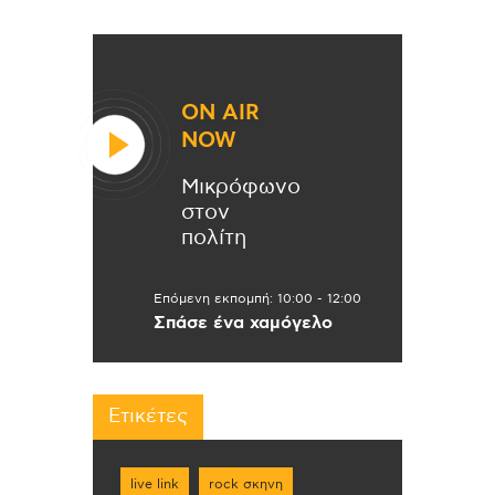
ON AIR
NOW
Μικρόφωνο
στον
πολίτη
Επόμενη εκπομπή:
10:00
-
12:00
Σπάσε ένα χαμόγελο
Ετικέτες
live link
rock σκηνη