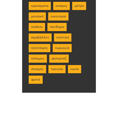
κρούσματα
κόσμος
μέτρα
μουσική
οικονομία
παιδεία
πανδημία
περιβάλλον
πολιτική
πολιτισμός
πυρκαγιά
πόλεμος
ρεπορτάζ
σεισμός
τροχαίο
υγεία
φωτιά