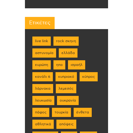
Ετικέτες
live link
rock σκηνη
αστυνομία
ελλάδα
ευρώπη
ηπα
ισραήλ
κανάλι 6
κυπριακό
κύπρος
λάρνακα
λεμεσός
λευκωσία
ουκρανία
πάφος
τουρκία
ένθετα
αθλητικά
απόψεις