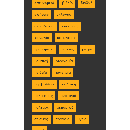
αστυνομικά
βιβλίο
διεθνή
ειδήσεις
εκλογές
εκπαίδευση
εκπομπές
κοινωνία
κορωνοϊός
κρούσματα
κόσμος
μέτρα
μουσική
οικονομία
παιδεία
πανδημία
περιβάλλον
πολιτική
πολιτισμός
πυρκαγιά
πόλεμος
ρεπορτάζ
σεισμός
τροχαίο
υγεία