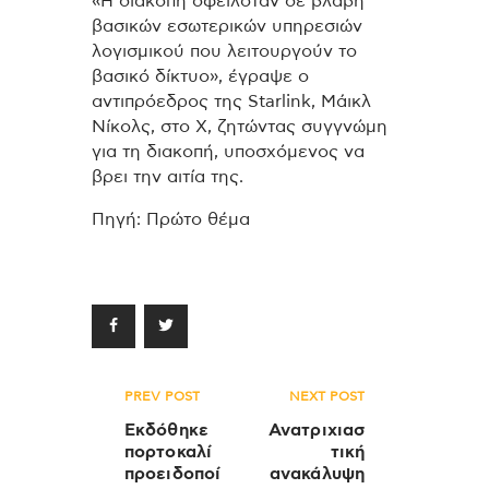
«Η διακοπή οφειλόταν σε βλάβη
βασικών εσωτερικών υπηρεσιών
λογισμικού που λειτουργούν το
βασικό δίκτυο», έγραψε ο
αντιπρόεδρος της Starlink, Μάικλ
Νίκολς, στο X, ζητώντας συγγνώμη
για τη διακοπή, υποσχόμενος να
βρει την αιτία της.
Πηγή: Πρώτο θέμα
Πλοήγηση
PREV POST
NEXT POST
άρθρων
Εκδόθηκε
Ανατριχιασ
πορτοκαλί
τική
προειδοποί
ανακάλυψη