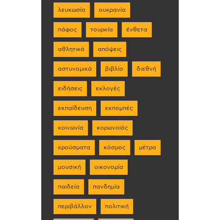
λευκωσία
ουκρανία
πάφος
τουρκία
ένθετα
αθλητικά
απόψεις
αστυνομικά
βιβλίο
διεθνή
ειδήσεις
εκλογές
εκπαίδευση
εκπομπές
κοινωνία
κορωνοϊός
κρούσματα
κόσμος
μέτρα
μουσική
οικονομία
παιδεία
πανδημία
περιβάλλον
πολιτική