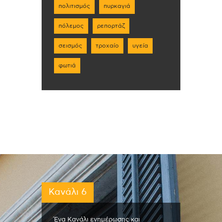
πολιτισμός
πυρκαγιά
πόλεμος
ρεπορτάζ
σεισμός
τροχαίο
υγεία
φωτιά
Κανάλι 6
Ένα Κανάλι ενημέρωσης και