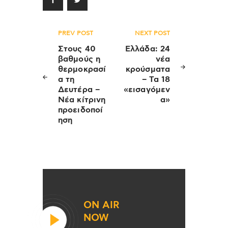
Πλοήγηση
PREV POST
NEXT POST
άρθρων
Στους 40
Ελλάδα: 24
βαθμούς η
νέα
θερμοκρασί
κρούσματα
α τη
– Τα 18
Δευτέρα –
«εισαγόμεν
Νέα κίτρινη
α»
προειδοποί
ηση
ON AIR
NOW