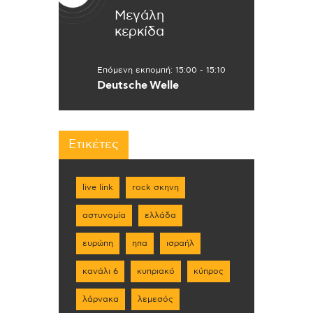
Μεγάλη
κερκίδα
Επόμενη εκπομπή:
15:00
-
15:10
Deutsche Welle
Ετικέτες
live link
rock σκηνη
αστυνομία
ελλάδα
ευρώπη
ηπα
ισραήλ
κανάλι 6
κυπριακό
κύπρος
λάρνακα
λεμεσός