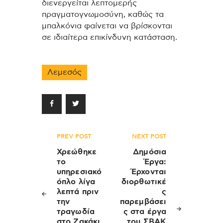
διενεργείται λεπτομερής
πραγματογνωμοσύνη, καθώς τα
μπαλκόνια φαίνεται να βρίσκονται
σε ιδιαίτερα επικίνδυνη κατάσταση.
Λεμεσός
Πλοήγηση
PREV POST
NEXT POST
άρθρων
Χρεώθηκε
Δημόσια
το
Έργα:
υπηρεσιακό
Έρχονται
όπλο λίγα
διορθωτικέ
λεπτά πριν
ς
την
παρεμβάσει
τραγωδία
ς στα έργα
στο Ζακάκι
του ΣΒΑΚ