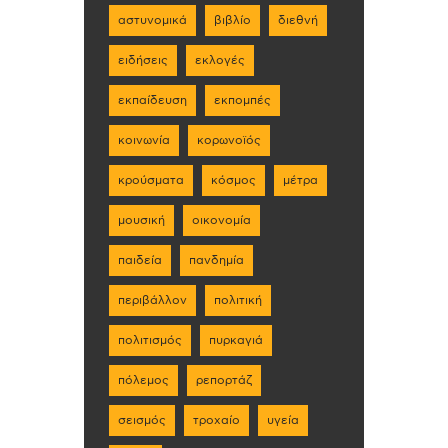
αστυνομικά
βιβλίο
διεθνή
ειδήσεις
εκλογές
εκπαίδευση
εκπομπές
κοινωνία
κορωνοϊός
κρούσματα
κόσμος
μέτρα
μουσική
οικονομία
παιδεία
πανδημία
περιβάλλον
πολιτική
πολιτισμός
πυρκαγιά
πόλεμος
ρεπορτάζ
σεισμός
τροχαίο
υγεία