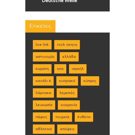
Deutsche Welle
Ετικέτες
live link
rock σκηνη
αστυνομία
ελλάδα
ευρώπη
ηπα
ισραήλ
κανάλι 6
κυπριακό
κύπρος
λάρνακα
λεμεσός
λευκωσία
ουκρανία
πάφος
τουρκία
ένθετα
αθλητικά
απόψεις