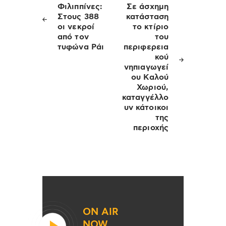
άρθρων
Φιλιππίνες:
Σε άσχημη
Στους 388
κατάσταση
οι νεκροί
το κτίριο
από τον
του
τυφώνα Ράι
περιφερεια
κού
νηπιαγωγεί
ου Καλού
Χωριού,
καταγγέλλο
υν κάτοικοι
της
περιοχής
ON AIR
NOW