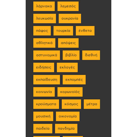
λάρνακα
λεμεσός
λευκωσία
ουκρανία
πάφος
τουρκία
ένθετα
αθλητικά
απόψεις
αστυνομικά
βιβλίο
διεθνή
ειδήσεις
εκλογές
εκπαίδευση
εκπομπές
κοινωνία
κορωνοϊός
κρούσματα
κόσμος
μέτρα
μουσική
οικονομία
παιδεία
πανδημία