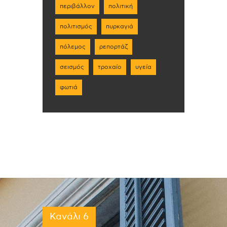
περιβάλλον
πολιτική
πολιτισμός
πυρκαγιά
πόλεμος
ρεπορτάζ
σεισμός
τροχαίο
υγεία
φωτιά
Κανάλι 6