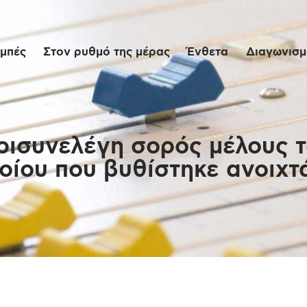
Αρχική
μπές
Στον ρυθμό της μέρας
Ένθετα
Διαγωνισμο
Εκπομπές
Στον ρυθμό της
μέρας
ερισυνελέγη σορός μέλους 
οίου που βυθίστηκε ανοιχτ
Ένθετα
Διαγωνισμοί/Live
Links
Ποιοι είμαστε