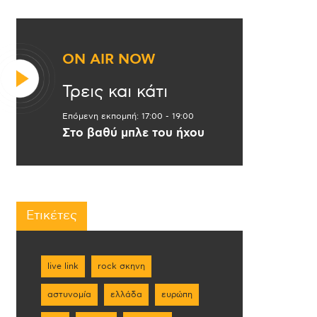
ON AIR NOW
Τρεις και κάτι
Επόμενη εκπομπή:
17:00
-
19:00
Στο βαθύ μπλε του ήχου
Ετικέτες
live link
rock σκηνη
αστυνομία
ελλάδα
ευρώπη