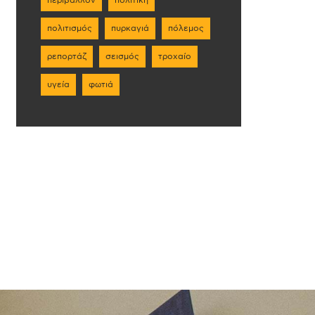
πολιτισμός
πυρκαγιά
πόλεμος
ρεπορτάζ
σεισμός
τροχαίο
υγεία
φωτιά