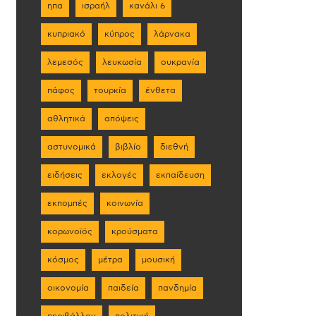
ηπα
ισραήλ
κανάλι 6
κυπριακό
κύπρος
λάρνακα
λεμεσός
λευκωσία
ουκρανία
πάφος
τουρκία
ένθετα
αθλητικά
απόψεις
αστυνομικά
βιβλίο
διεθνή
ειδήσεις
εκλογές
εκπαίδευση
εκπομπές
κοινωνία
κορωνοϊός
κρούσματα
κόσμος
μέτρα
μουσική
οικονομία
παιδεία
πανδημία
περιβάλλον
πολιτική