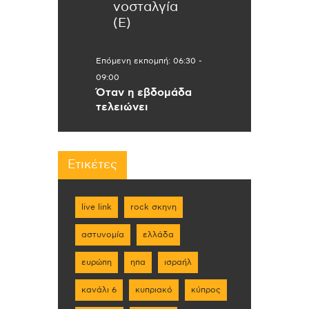
νοσταλγία
(Ε)
Επόμενη εκπομπή:
06:30
-
09:00
Όταν η εβδομάδα
τελειώνει
Ετικέτες
live link
rock σκηνη
αστυνομία
ελλάδα
ευρώπη
ηπα
ισραήλ
κανάλι 6
κυπριακό
κύπρος