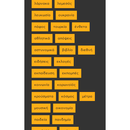
λάρνακα
λεμεσός
λευκωσία
ουκρανία
πάφος
τουρκία
ένθετα
αθλητικά
απόψεις
αστυνομικά
βιβλίο
διεθνή
ειδήσεις
εκλογές
εκπαίδευση
εκπομπές
κοινωνία
κορωνοϊός
κρούσματα
κόσμος
μέτρα
μουσική
οικονομία
παιδεία
πανδημία