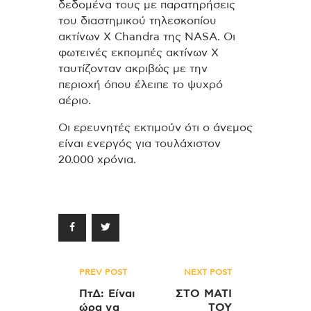
δεδομένα τους με παρατηρήσεις
του διαστημικού τηλεσκοπίου
ακτίνων Χ Chandra της NASA. Οι
φωτεινές εκπομπές ακτίνων Χ
ταυτίζονταν ακριβώς με την
περιοχή όπου έλειπε το ψυχρό
αέριο.
Οι ερευνητές εκτιμούν ότι ο άνεμος
είναι ενεργός για τουλάχιστον
20.000 χρόνια.
Πλοήγηση
PREV POST
NEXT POST
άρθρων
ΠτΔ: Είναι
ΣΤΟ ΜΑΤΙ
ώρα να
ΤΟΥ