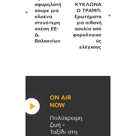
σφυρηλατή
ΚΥΚΛΩΝΑ
σουμε μια
Ο ΤΡΑΜΠ:
ολοένα
Ερωτήματα
στενότερη
για πιθανή
σχέση ΕΕ-
ασυλία από
Δ.
φορολογικο
Βαλκανίων
ύς
ελέγχους
ON AIR
NOW
Πολύχρωμη
ζωή -
Ταξίδι στη