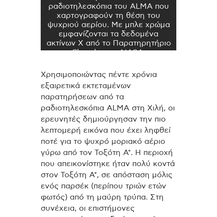
ραδιοτηλεσκόπια του ALMA που
χαρτογραφούν τη θέση του
ψυχριού αερίου. Με μπλε χρώμα
εμφανίζονται τα δεδομένα
ακτίνων Χ από το Παρατηρητήριο
Chandra της NASA.
Χρησιμοποιώντας πέντε χρόνια
εξαιρετικά εκτεταμένων
παρατηρήσεων από τα
ραδιοτηλεσκόπια ALMA στη Χιλή, οι
ερευνητές δημιούργησαν την πιο
λεπτομερή εικόνα που έχει ληφθεί
ποτέ για το ψυχρό μοριακό αέριο
γύρω από τον Τοξότη A*. Η περιοχή
που απεικονίστηκε ήταν πολύ κοντά
στον Τοξότη Α*, σε απόσταση μόλις
ενός παρσέκ (περίπου τριών ετών
φωτός) από τη μαύρη τρύπα. Στη
συνέχεια, οι επιστήμονες