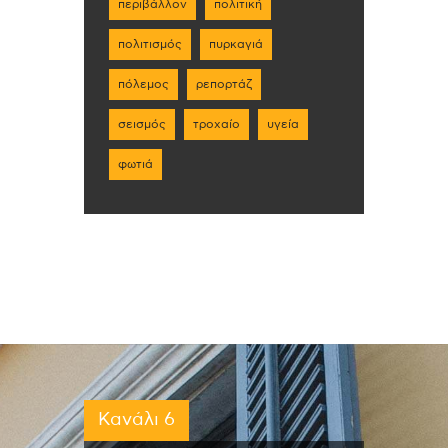
περιβάλλον
πολιτική
πολιτισμός
πυρκαγιά
πόλεμος
ρεπορτάζ
σεισμός
τροχαίο
υγεία
φωτιά
Κανάλι 6