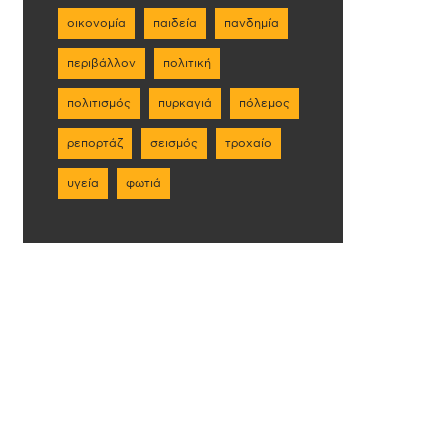
οικονομία
παιδεία
πανδημία
περιβάλλον
πολιτική
πολιτισμός
πυρκαγιά
πόλεμος
ρεπορτάζ
σεισμός
τροχαίο
υγεία
φωτιά