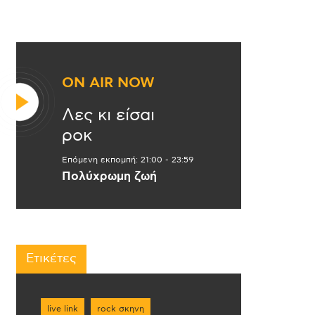
ON AIR NOW
Λες κι είσαι
ροκ
Επόμενη εκπομπή:
21:00
-
23:59
Πολύχρωμη ζωή
Ετικέτες
live link
rock σκηνη