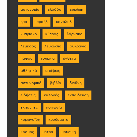
αστυνομία
ελλάδα
ευρώπη
ηπα
ισραήλ
κανάλι 6
κυπριακό
κύπρος
λάρνακα
λεμεσός
λευκωσία
ουκρανία
πάφος
τουρκία
ένθετα
αθλητικά
απόψεις
αστυνομικά
βιβλίο
διεθνή
ειδήσεις
εκλογές
εκπαίδευση
εκπομπές
κοινωνία
κορωνοϊός
κρούσματα
κόσμος
μέτρα
μουσική