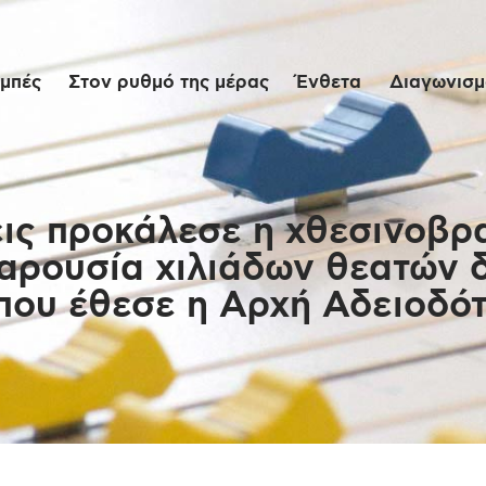
Αρχική
μπές
Στον ρυθμό της μέρας
Ένθετα
Διαγωνισμο
Εκπομπές
Στον ρυθμό της
μέρας
ις προκάλεσε η χθεσινοβρ
παρουσία χιλιάδων θεατών
Ένθετα
που έθεσε η Αρχή Αδειοδό
Διαγωνισμοί/Live
Links
Ποιοι είμαστε