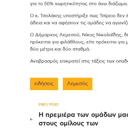
για το 50% χωρητικότητας στο άνω διάζωμα.
Ο κ. Τσολάκης υποστήριξε πως Τσίρειο δεν 
άδεια και να αφήσουν τις ομάδες να αγωνίζο
Ο Δήμαρχος Λεμεσού, Νίκος Νικολαΐδης, δή
πρόκειται για φιλάθλους, είτε πρόκειται γι
δύο μέτρα και δύο σταθμά.
Αναβρασμός επικρατεί στις τάξεις των οπαδώ
ειδήσεις
Λεμεσός
Πλοήγηση
PREV POST
Η πρεμιέρα των ομάδων μα
άρθρων
στους ομίλους των