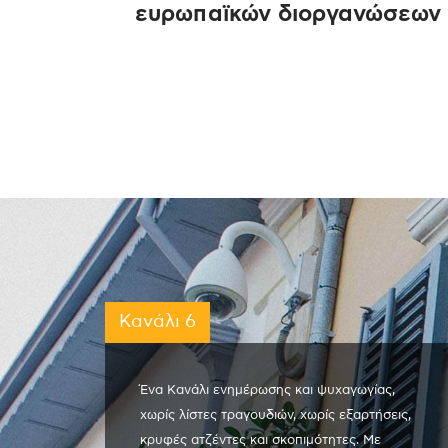
ευρωπαϊκών διοργανώσεων
Κανάλι 6
Ένα Κανάλι ενημέρωσης και ψυχαγωγίας,
χωρίς λίστες τραγουδιών, χωρίς εξαρτήσεις,
κρυφές ατζέντες και σκοπιμότητες. Με