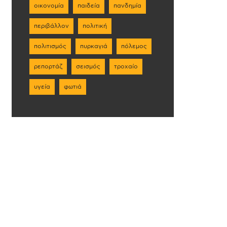
οικονομία
παιδεία
πανδημία
περιβάλλον
πολιτική
πολιτισμός
πυρκαγιά
πόλεμος
ρεπορτάζ
σεισμός
τροχαίο
υγεία
φωτιά