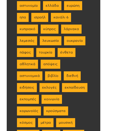
αστυνομία
ελλάδα
ευρώπη
ηπα
ισραήλ
κανάλι 6
κυπριακό
κύπρος
λάρνακα
λεμεσός
λευκωσία
ουκρανία
πάφος
τουρκία
ένθετα
αθλητικά
απόψεις
αστυνομικά
βιβλίο
διεθνή
ειδήσεις
εκλογές
εκπαίδευση
εκπομπές
κοινωνία
κορωνοϊός
κρούσματα
κόσμος
μέτρα
μουσική