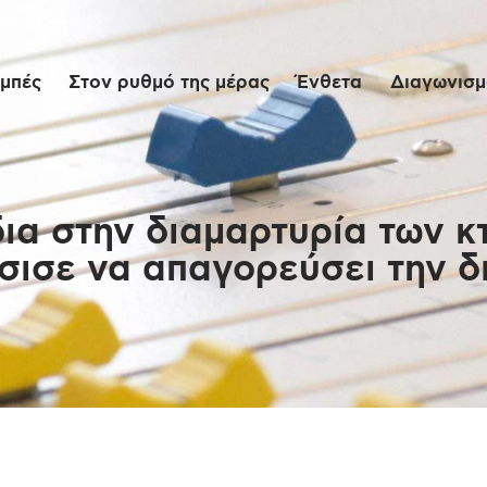
Αρχική
μπές
Στον ρυθμό της μέρας
Ένθετα
Διαγωνισμο
Εκπομπές
Στον ρυθμό της
μέρας
δια στην διαμαρτυρία των κ
ισε να απαγορεύσει την 
Ένθετα
Διαγωνισμοί/Live
Links
Ποιοι είμαστε