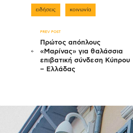
ειδήσεις
κοινωνία
Πλοήγηση
PREV POST
Πρώτος απόπλους
άρθρων
«Μαρίνας» για θαλάσσια
επιβατική σύνδεση Κύπρου
– Ελλάδας