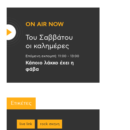
ON AIR NOW
Του Σαββάτου
οι καλημέρες
Επόμενη εκπομπή:
11:00
-
13:00
Κάποιο λάκκο έχει η
φάβα
Ετικέτες
live link
rock σκηνη