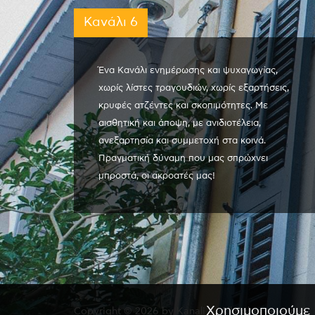
Κανάλι 6
Ένα Κανάλι ενημέρωσης και ψυχαγωγίας,
χωρίς λίστες τραγουδιών, χωρίς εξαρτήσεις,
κρυφές ατζέντες και σκοπιμότητες. Με
αισθητική και άποψη, με ανιδιοτέλεια,
ανεξαρτησία και συμμετοχή στα κοινά.
Πραγματική δύναμη που μας σπρώχνει
μπροστά, οι ακροατές μας!
Χρησιμοποιούμε 
Copyright © 2026 by Kanali 6. All rights reserved.