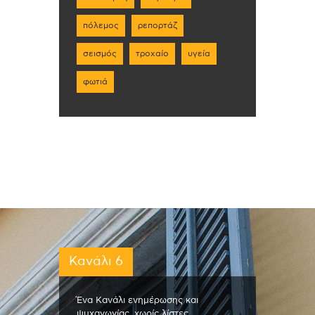
πόλεμος
ρεπορτάζ
σεισμός
τροχαίο
υγεία
φωτιά
Κανάλι 6
Ένα Κανάλι ενημέρωσης και
ψυχαγωγίας, χωρίς λίστες