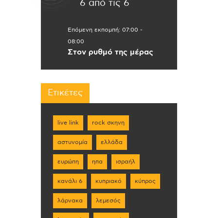
6 από τις 6
Επόμενη εκπομπή:
07:00
-
08:00
Στον ρυθμό της μέρας
Ετικέτες
live link
rock σκηνη
αστυνομία
ελλάδα
ευρώπη
ηπα
ισραήλ
κανάλι 6
κυπριακό
κύπρος
λάρνακα
λεμεσός