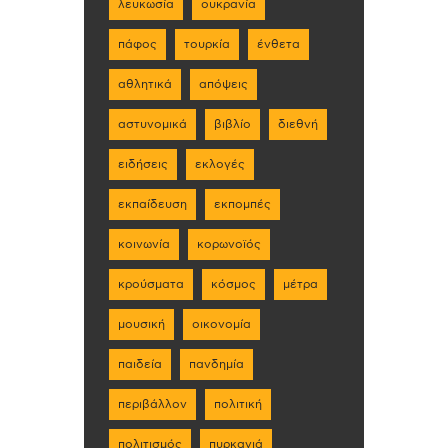
λευκωσία
ουκρανία
πάφος
τουρκία
ένθετα
αθλητικά
απόψεις
αστυνομικά
βιβλίο
διεθνή
ειδήσεις
εκλογές
εκπαίδευση
εκπομπές
κοινωνία
κορωνοϊός
κρούσματα
κόσμος
μέτρα
μουσική
οικονομία
παιδεία
πανδημία
περιβάλλον
πολιτική
πολιτισμός
πυρκαγιά