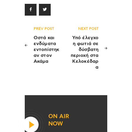
Πλοήγηση
PREV POST
NEXT POST
άρθρων
Οστά και
Υπό έλεγχο
ενδύματα
η φωτιά σε
εντοπίστηκ
δύσβατη
αν στον
περιοχή στα
Ακάμα
Κελοκέδαρ
α
ON AIR
NOW