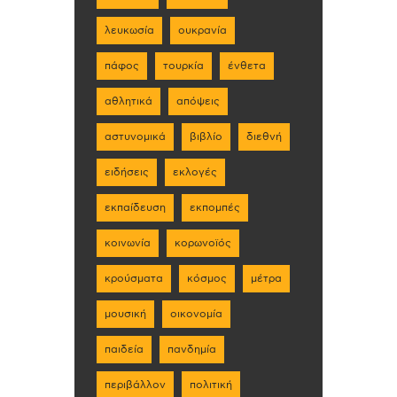
λευκωσία
ουκρανία
πάφος
τουρκία
ένθετα
αθλητικά
απόψεις
αστυνομικά
βιβλίο
διεθνή
ειδήσεις
εκλογές
εκπαίδευση
εκπομπές
κοινωνία
κορωνοϊός
κρούσματα
κόσμος
μέτρα
μουσική
οικονομία
παιδεία
πανδημία
περιβάλλον
πολιτική