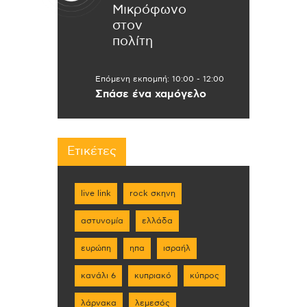
Μικρόφωνο
στον
πολίτη
Επόμενη εκπομπή:
10:00
-
12:00
Σπάσε ένα χαμόγελο
Ετικέτες
live link
rock σκηνη
αστυνομία
ελλάδα
ευρώπη
ηπα
ισραήλ
κανάλι 6
κυπριακό
κύπρος
λάρνακα
λεμεσός