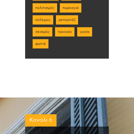
πολιτισμός
πυρκαγιά
πόλεμος
ρεπορτάζ
σεισμός
τροχαίο
υγεία
φωτιά
Κανάλι 6