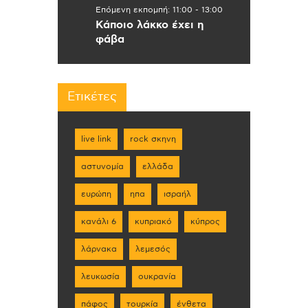
Επόμενη εκπομπή:
11:00
-
13:00
Κάποιο λάκκο έχει η
φάβα
Ετικέτες
live link
rock σκηνη
αστυνομία
ελλάδα
ευρώπη
ηπα
ισραήλ
κανάλι 6
κυπριακό
κύπρος
λάρνακα
λεμεσός
λευκωσία
ουκρανία
πάφος
τουρκία
ένθετα