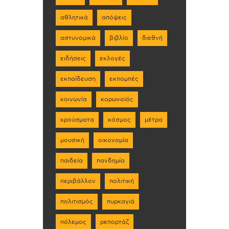
αθλητικά
απόψεις
αστυνομικά
βιβλίο
διεθνή
ειδήσεις
εκλογές
εκπαίδευση
εκπομπές
κοινωνία
κορωνοϊός
κρούσματα
κόσμος
μέτρα
μουσική
οικονομία
παιδεία
πανδημία
περιβάλλον
πολιτική
πολιτισμός
πυρκαγιά
πόλεμος
ρεπορτάζ