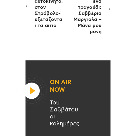
αυτοκίνητο,
ένα
στον
τραγούδι:
Στρόβολο-
Σαββέρια
εξετάζοντα
Μαργιολά –
ι τα αίτια
Μάνα μου
μόνη
ON AIR
NOW
Του
Σαββάτου
οι
καλημέρες