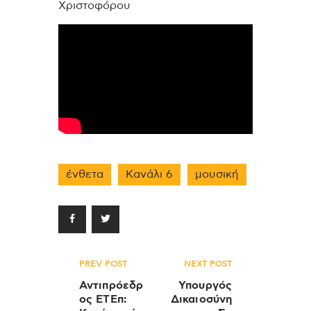
Χριστοφόρου
ένθετα
Κανάλι 6
μουσική
Πλοήγηση
PREV POST
NEXT POST
άρθρων
Αντιπρόεδρ
Υπουργός
ος ΕΤΕπ:
Δικαιοσύνη