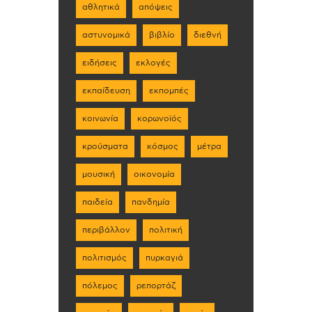
αθλητικά
απόψεις
αστυνομικά
βιβλίο
διεθνή
ειδήσεις
εκλογές
εκπαίδευση
εκπομπές
κοινωνία
κορωνοϊός
κρούσματα
κόσμος
μέτρα
μουσική
οικονομία
παιδεία
πανδημία
περιβάλλον
πολιτική
πολιτισμός
πυρκαγιά
πόλεμος
ρεπορτάζ