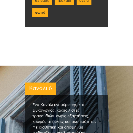
σεισμός
τροχαίο
υγεία
φωτιά
Κανάλι 6
Ένα Κανάλι ενημέρωσης και
ψυχαγωγίας, χωρίς λίστες
τραγουδιών, χωρίς εξαρτήσεις,
κρυφές ατζέντες και σκοπιμότητες.
Με αισθητική και άποψη, με