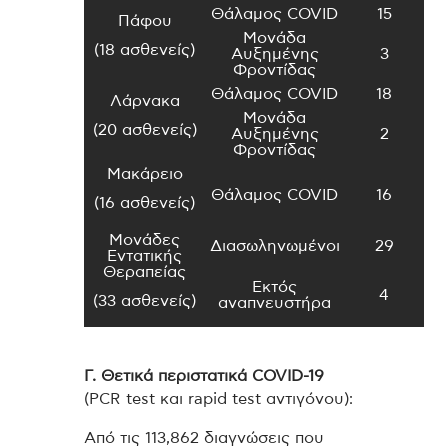
Θάλαμος COVID
15
Πάφου
Μονάδα
(18 ασθενείς)
Αυξημένης
3
Φροντίδας
Θάλαμος COVID
18
Λάρνακα
Μονάδα
(20 ασθενείς)
Αυξημένης
2
Φροντίδας
Μακάρειο
Θάλαμος COVID
16
(16 ασθενείς)
Μονάδες
Διασωληνωμένοι
29
Εντατικής
Θεραπείας
Εκτός
4
(33 ασθενείς)
αναπνευστήρα
Γ. Θετικά περιστατικά
COVID
-19
(PCR test και rapid test αντιγόνου):
Από τις 113,862 διαγνώσεις που