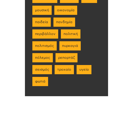
μουσική
οικονομία
παιδεία
πανδημία
περιβάλλον
πολιτική
πολιτισμός
πυρκαγιά
πόλεμος
ρεπορτάζ
σεισμός
τροχαίο
υγεία
φωτιά