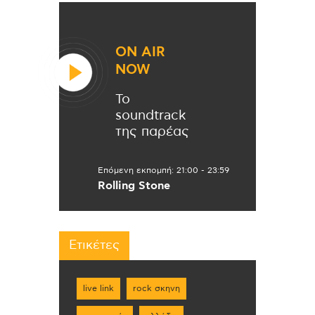
ON AIR
NOW
Το
soundtrack
της παρέας
Επόμενη εκπομπή:
21:00
-
23:59
Rolling Stone
Ετικέτες
live link
rock σκηνη