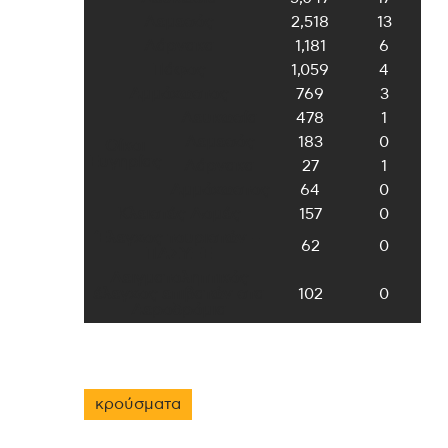
Λεμεσός
2,518
13
Λάρνακα
1,181
6
Πάφος
1,059
4
Αμμόχωστος
769
3
Λευκωσία
478
1
Λεμεσός
183
0
Οίκοι
Ευγηρίας
Λάρνακα
27
1
Αμμόχωστος
64
0
Κλειστές Δομές
157
0
Έλεγχος τουριστών –
62
0
ΠΑΣΥΞΕ
Δειγματοληπτικός
έλεγχος επιβατών στα
102
0
Αεροδρόμια
κρούσματα