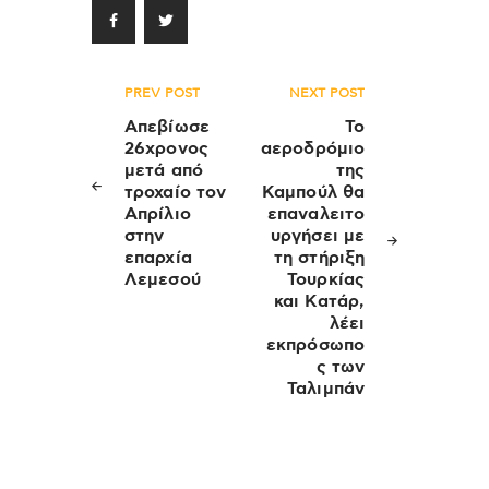
Πλοήγηση
PREV POST
NEXT POST
άρθρων
Απεβίωσε
Το
26χρονος
αεροδρόμιο
μετά από
της
τροχαίο τον
Καμπούλ θα
Απρίλιο
επαναλειτο
στην
υργήσει με
επαρχία
τη στήριξη
Λεμεσού
Τουρκίας
και Κατάρ,
λέει
εκπρόσωπο
ς των
Ταλιμπάν