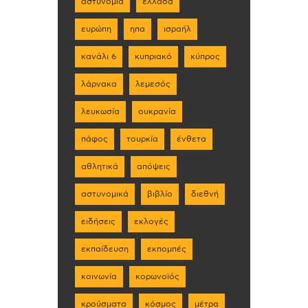
αστυνομία
ελλάδα
ευρώπη
ηπα
ισραήλ
κανάλι 6
κυπριακό
κύπρος
λάρνακα
λεμεσός
λευκωσία
ουκρανία
πάφος
τουρκία
ένθετα
αθλητικά
απόψεις
αστυνομικά
βιβλίο
διεθνή
ειδήσεις
εκλογές
εκπαίδευση
εκπομπές
κοινωνία
κορωνοϊός
κρούσματα
κόσμος
μέτρα