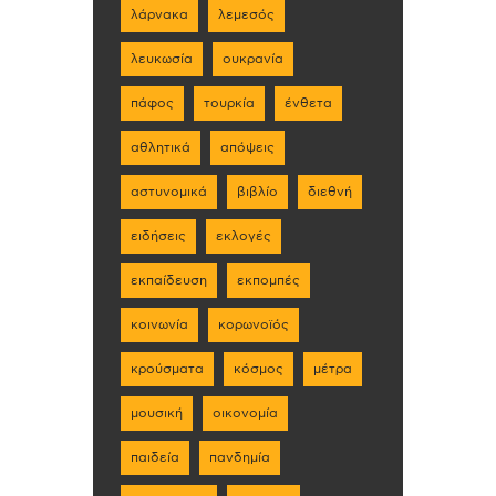
λάρνακα
λεμεσός
λευκωσία
ουκρανία
πάφος
τουρκία
ένθετα
αθλητικά
απόψεις
αστυνομικά
βιβλίο
διεθνή
ειδήσεις
εκλογές
εκπαίδευση
εκπομπές
κοινωνία
κορωνοϊός
κρούσματα
κόσμος
μέτρα
μουσική
οικονομία
παιδεία
πανδημία