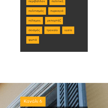
περιβάλλον
πολιτική
πολιτισμός
πυρκαγιά
πόλεμος
ρεπορτάζ
σεισμός
τροχαίο
υγεία
φωτιά
Κανάλι 6