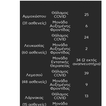
Αριθμός
Νοσηλευτήριο
Θάλαμος
Ασθενών
Θάλαμος
25
Αμμοχώστου
COVID
Μονάδα
(31 ασθενείς)
Αυξημένης
6
Φροντίδας
Θάλαμος
24
COVID
Μονάδα
Λευκωσίας
Αυξημένης
2
(60 ασθενείς)
Φροντίδας
Μονάδα
34 (2 εκτός
Εντατικής
αναπνευστήρα)
Θεραπείας
Θάλαμος
39
Λεμεσού
COVID
Μονάδα
(48 ασθενείς)
Αυξημένης
9
Φροντίδας
Θάλαμος
13
Λάρνακας
COVID
Μονάδα
(15 ασθενείς)