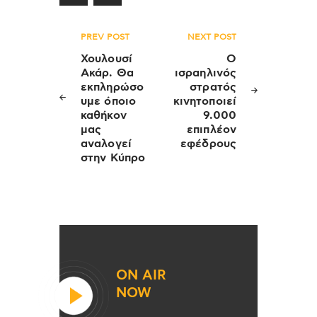
Πλοήγηση
PREV POST
NEXT POST
άρθρων
Χουλουσί
Ο
Ακάρ. Θα
ισραηλινός
εκπληρώσο
στρατός
υμε όποιο
κινητοποιεί
καθήκον
9.000
μας
επιπλέον
αναλογεί
εφέδρους
στην Κύπρο
ON AIR
NOW