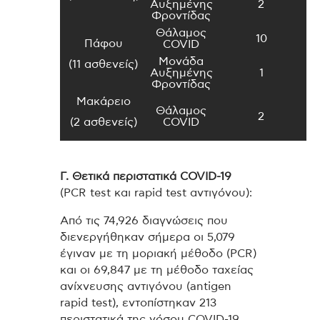
Αυξημένης
2
Φροντίδας
Θάλαμος
10
Πάφου
COVID
Μονάδα
(11 ασθενείς)
Αυξημένης
1
Φροντίδας
Μακάρειο
Θάλαμος
2
(2 ασθενείς)
COVID
Γ. Θετικά περιστατικά
COVID
-19
(PCR test και rapid test αντιγόνου):
Από τις 74,926 διαγνώσεις που
διενεργήθηκαν σήμερα οι 5,079
έγιναν με τη μοριακή μέθοδο (PCR)
και οι 69,847 με τη μέθοδο ταχείας
ανίχνευσης αντιγόνου (antigen
rapid test), εντοπίστηκαν 213
περιστατικά της νόσου COVID-19,