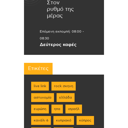
Στον
ρυθμό της
μέρας
Επόμενη εκπομπή:
08:00
-
08:30
Δεύτερος καφές
Ετικέτες
live link
rock σκηνη
αστυνομία
ελλάδα
ευρώπη
ηπα
ισραήλ
κανάλι 6
κυπριακό
κύπρος