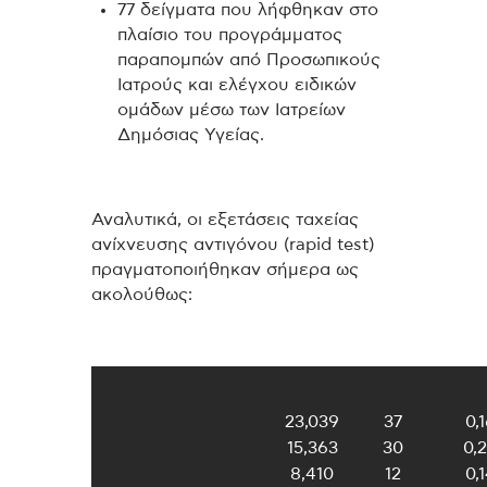
77 δείγματα που λήφθηκαν στο
πλαίσιο του προγράμματος
παραπομπών από Προσωπικούς
Ιατρούς και ελέγχου ειδικών
ομάδων μέσω των Ιατρείων
Δημόσιας Υγείας.
Αναλυτικά, οι εξετάσεις ταχείας
ανίχνευσης αντιγόνου (rapid test)
πραγματοποιήθηκαν σήμερα ως
ακολούθως:
Αριθμός
Αριθμός
Ποσ
Επαρχία / Τομέας
τεστ
θετικών
θετικ
Λευκωσία
23,039
37
0,
Λεμεσός
15,363
30
0,
Λάρνακα
8,410
12
0,