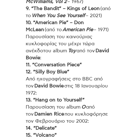
McWilliams, Vol 2
– 1967)
9. “The Bandit” – Kings of Leon
(από
το
When You See Yourself
– 2021)
10. “American Pie” – Don
McLean
(από το
American Pie
– 1971)
Παρουσίαση του καινούριας
κυκλοφορίας του μέχρι τώρα
ανέκδοτου album
Toy
από τον
David
Bowie
:
11. “Conversation Piece”
12. “Silly Boy Blue”
Από ηχογραφήσεις στο BBC από
τον
David Bowie
στις 18 Ιανουαρίου
1972:
13. “Hang on to Yourself”
Παρουσίαση του album
O
από
τον
Damien Rice
που κυκλοφόρησε
τον Φεβρουάριο του 2002:
14. “Delicate”
15. “Volcano”