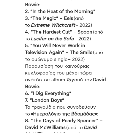
Bowie
:
2. “In the Heat of the Morning”
3. “The Magic” – Eels
(από
το
Extreme Witchcraft
– 2022)
4. “The Hardest Cut” – Spoon
(από
το
Lucifer on the Sofa
– 2022)
5. “You Will Never Work in
Television Again” – The Smile
(από
το ομώνυμο single – 2022)
Παρουσίαση του καινούριας
κυκλοφορίας του μέχρι τώρα
ανέκδοτου album
Toy
από τον
David
Bowie
:
6. “I Dig Everything”
7. “London Boys”
Τα τραγούδια που συνοδεύουν
το
«Ημερολόγιο της βδομάδας»
:
8. “The Days of Pearly Spencer” –
David McWilliams
(από το
David