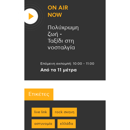
ON AIR
NOW
Πολύχρωμη
ζωή -
Ταξίδι στη
νοσταλγία
Επόμενη εκπομπή:
10:00
-
11:00
Από τα 11 μέτρα
Ετικέτες
live link
rock σκηνη
αστυνομία
ελλάδα