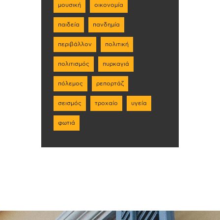
μουσική
οικονομία
παιδεία
πανδημία
περιβάλλον
πολιτική
πολιτισμός
πυρκαγιά
πόλεμος
ρεπορτάζ
σεισμός
τροχαίο
υγεία
φωτιά