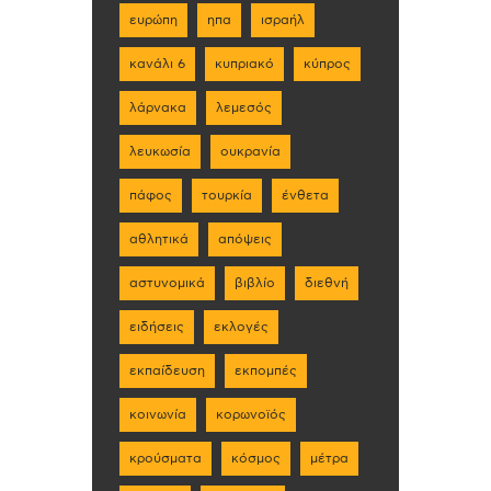
ευρώπη
ηπα
ισραήλ
κανάλι 6
κυπριακό
κύπρος
λάρνακα
λεμεσός
λευκωσία
ουκρανία
πάφος
τουρκία
ένθετα
αθλητικά
απόψεις
αστυνομικά
βιβλίο
διεθνή
ειδήσεις
εκλογές
εκπαίδευση
εκπομπές
κοινωνία
κορωνοϊός
κρούσματα
κόσμος
μέτρα