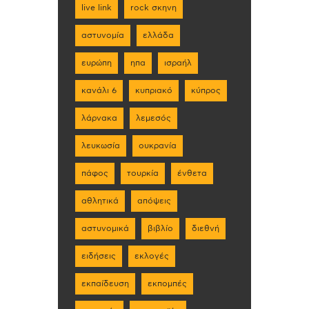
live link
rock σκηνη
αστυνομία
ελλάδα
ευρώπη
ηπα
ισραήλ
κανάλι 6
κυπριακό
κύπρος
λάρνακα
λεμεσός
λευκωσία
ουκρανία
πάφος
τουρκία
ένθετα
αθλητικά
απόψεις
αστυνομικά
βιβλίο
διεθνή
ειδήσεις
εκλογές
εκπαίδευση
εκπομπές