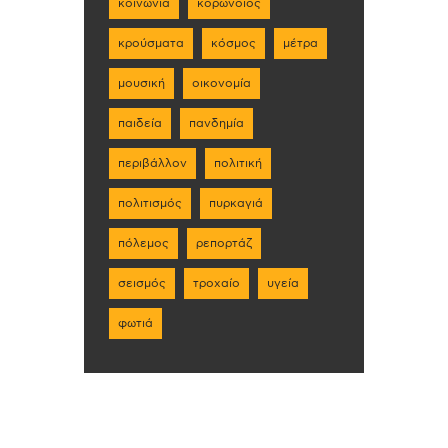
κοινωνία
κορωνοϊός
κρούσματα
κόσμος
μέτρα
μουσική
οικονομία
παιδεία
πανδημία
περιβάλλον
πολιτική
πολιτισμός
πυρκαγιά
πόλεμος
ρεπορτάζ
σεισμός
τροχαίο
υγεία
φωτιά