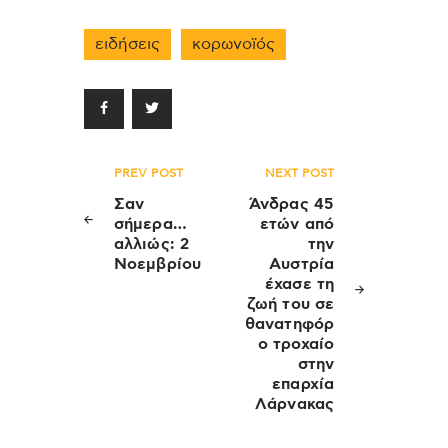
ειδήσεις
κορωνοϊός
Πλοήγηση
PREV POST
NEXT POST
άρθρων
Σαν
Άνδρας 45
σήμερα…
ετών από
αλλιώς: 2
την
Νοεμβρίου
Αυστρία
έχασε τη
ζωή του σε
θανατηφόρ
ο τροχαίο
στην
επαρχία
Λάρνακας