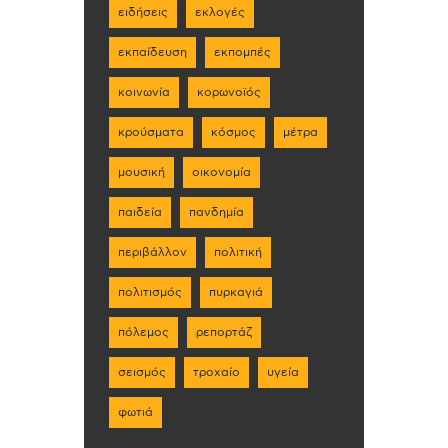
ειδήσεις
εκλογές
εκπαίδευση
εκπομπές
κοινωνία
κορωνοϊός
κρούσματα
κόσμος
μέτρα
μουσική
οικονομία
παιδεία
πανδημία
περιβάλλον
πολιτική
πολιτισμός
πυρκαγιά
πόλεμος
ρεπορτάζ
σεισμός
τροχαίο
υγεία
φωτιά