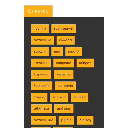
Ετικέτες
live link
rock σκηνη
αστυνομία
ελλάδα
ευρώπη
ηπα
ισραήλ
κανάλι 6
κυπριακό
κύπρος
λάρνακα
λεμεσός
λευκωσία
ουκρανία
πάφος
τουρκία
ένθετα
αθλητικά
απόψεις
αστυνομικά
βιβλίο
διεθνή