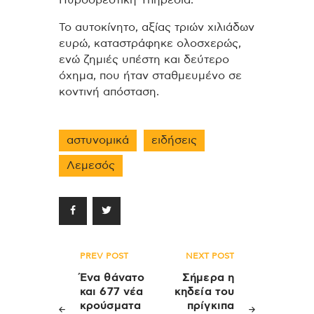
Το αυτοκίνητο, αξίας τριών χιλιάδων
ευρώ, καταστράφηκε ολοσχερώς,
ενώ ζημιές υπέστη και δεύτερο
όχημα, που ήταν σταθμευμένο σε
κοντινή απόσταση.
αστυνομικά
ειδήσεις
Λεμεσός
Πλοήγηση
PREV POST
NEXT POST
άρθρων
Ένα θάνατο
Σήμερα η
και 677 νέα
κηδεία του
κρούσματα
πρίγκιπα