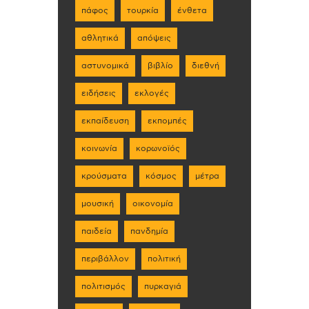
πάφος
τουρκία
ένθετα
αθλητικά
απόψεις
αστυνομικά
βιβλίο
διεθνή
ειδήσεις
εκλογές
εκπαίδευση
εκπομπές
κοινωνία
κορωνοϊός
κρούσματα
κόσμος
μέτρα
μουσική
οικονομία
παιδεία
πανδημία
περιβάλλον
πολιτική
πολιτισμός
πυρκαγιά