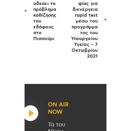
οδεύει το
ψίας για
πρόβλημα
διενέργεια
καθίζησης
rapid test
του
μέσω του
εδάφους
προγράμμα
στο
τος του
Πισσούρι
Υπουργείου
Υγείας – 7
Οκτωβρίου
2021
ON AIR
NOW
Τα του