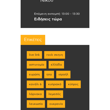
Νίκου
Επόμενη εκπομπή:
13:00
-
13:30
Ειδήσεις τώρα
Ετικέτες
live link
rock σκηνη
αστυνομία
ελλάδα
ευρώπη
ηπα
ισραήλ
κανάλι 6
κυπριακό
κύπρος
λάρνακα
λεμεσός
λευκωσία
ουκρανία