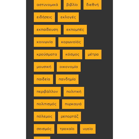
αστυνομικά
βιβλίο
διεθνή
ειδήσεις
εκλογές
εκπαίδευση
εκπομπές
κοινωνία
κορωνοϊός
κρούσματα
κόσμος
μέτρα
μουσική
οικονομία
παιδεία
πανδημία
περιβάλλον
πολιτική
πολιτισμός
πυρκαγιά
πόλεμος
ρεπορτάζ
σεισμός
τροχαίο
υγεία