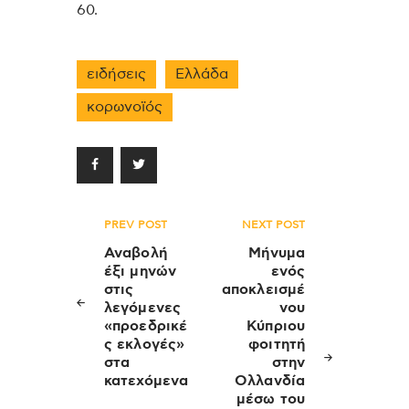
60.
ειδήσεις
Ελλάδα
κορωνοϊός
Πλοήγηση
PREV POST
NEXT POST
άρθρων
Αναβολή
Μήνυμα
έξι μηνών
ενός
στις
αποκλεισμέ
λεγόμενες
νου
«προεδρικέ
Κύπριου
ς εκλογές»
φοιτητή
στα
στην
κατεχόμενα
Ολλανδία
μέσω του