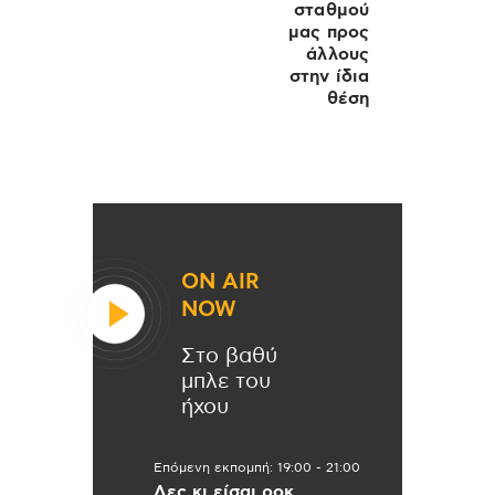
σταθμού
μας προς
άλλους
στην ίδια
θέση
ON AIR
NOW
Στο βαθύ
μπλε του
ήχου
Επόμενη εκπομπή:
19:00
-
21:00
Λες κι είσαι ροκ