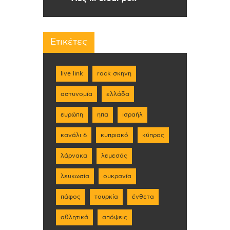
Ετικέτες
live link
rock σκηνη
αστυνομία
ελλάδα
ευρώπη
ηπα
ισραήλ
κανάλι 6
κυπριακό
κύπρος
λάρνακα
λεμεσός
λευκωσία
ουκρανία
πάφος
τουρκία
ένθετα
αθλητικά
απόψεις