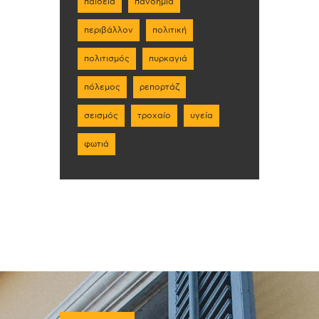
παιδεία
πανδημία
περιβάλλον
πολιτική
πολιτισμός
πυρκαγιά
πόλεμος
ρεπορτάζ
σεισμός
τροχαίο
υγεία
φωτιά