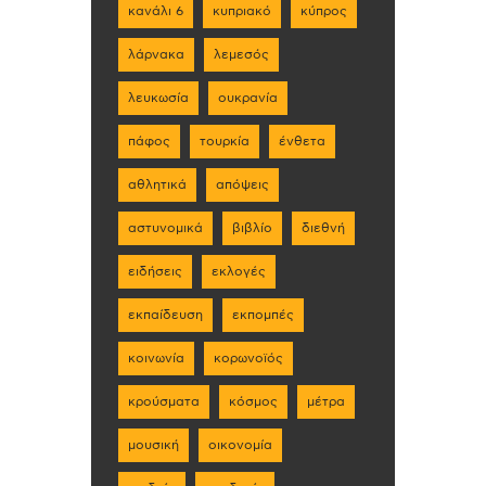
κανάλι 6
κυπριακό
κύπρος
λάρνακα
λεμεσός
λευκωσία
ουκρανία
πάφος
τουρκία
ένθετα
αθλητικά
απόψεις
αστυνομικά
βιβλίο
διεθνή
ειδήσεις
εκλογές
εκπαίδευση
εκπομπές
κοινωνία
κορωνοϊός
κρούσματα
κόσμος
μέτρα
μουσική
οικονομία