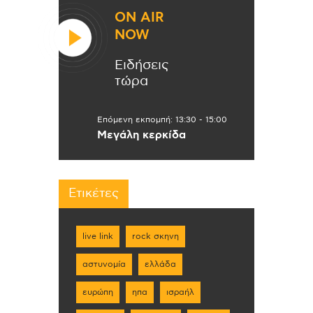
ON AIR
NOW
Ειδήσεις
τώρα
Επόμενη εκπομπή:
13:30
-
15:00
Μεγάλη κερκίδα
Ετικέτες
live link
rock σκηνη
αστυνομία
ελλάδα
ευρώπη
ηπα
ισραήλ