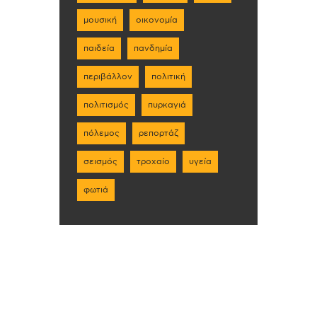
μουσική
οικονομία
παιδεία
πανδημία
περιβάλλον
πολιτική
πολιτισμός
πυρκαγιά
πόλεμος
ρεπορτάζ
σεισμός
τροχαίο
υγεία
φωτιά