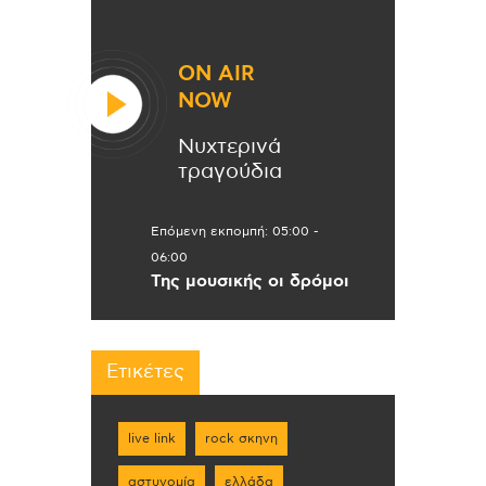
ON AIR
NOW
Νυχτερινά
τραγούδια
Επόμενη εκπομπή:
05:00
-
06:00
Της μουσικής οι δρόμοι
Ετικέτες
live link
rock σκηνη
αστυνομία
ελλάδα