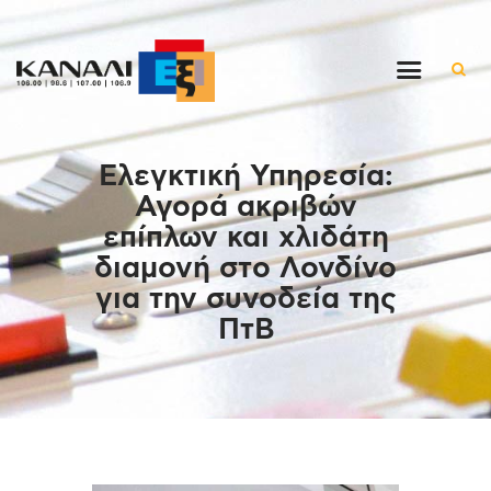
Αρχική
Ελεγκτική Υπηρεσία:
Εκπομπές
Αγορά ακριβών
Στον ρυθμό της μέρας
επίπλων και χλιδάτη
Ένθετα
διαμονή στο Λονδίνο
Διαγωνισμοί/Live Links
για την συνοδεία της
Ποιοι είμαστε
ΠτΒ
Επικοινωνία