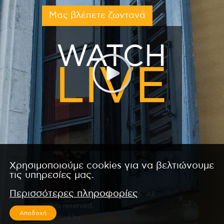
Μας βλέπετε ζωντανά
Χρησιμοποιούμε cookies για να βελτιώνουμε
τις υπηρεσίες μας.
Περισσότερες πληροφορίες
Copyright © 2026 by Kanali 6. All
rights reserved.
Αποδοχή
CReated by
CReatures.