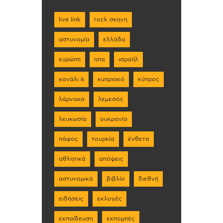
live link
rock σκηνη
αστυνομία
ελλάδα
ευρώπη
ηπα
ισραήλ
κανάλι 6
κυπριακό
κύπρος
λάρνακα
λεμεσός
λευκωσία
ουκρανία
πάφος
τουρκία
ένθετα
αθλητικά
απόψεις
αστυνομικά
βιβλίο
διεθνή
ειδήσεις
εκλογές
εκπαίδευση
εκπομπές