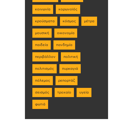
κοινωνία
κορωνοϊός
κρούσματα
κόσμος
μέτρα
μουσική
οικονομία
παιδεία
πανδημία
περιβάλλον
πολιτική
πολιτισμός
πυρκαγιά
πόλεμος
ρεπορτάζ
σεισμός
τροχαίο
υγεία
φωτιά