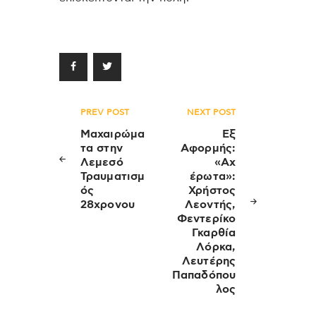
Πλοήγηση
PREV POST
NEXT POST
άρθρων
Μαχαιρώμα
Εξ
τα στην
Αφορμής:
Λεμεσό
«Αχ
Τραυματισμ
έρωτα»:
ός
Χρήστος
28χρονου
Λεοντής,
Φεντερίκο
Γκαρθία
Λόρκα,
Λευτέρης
Παπαδόπου
λος