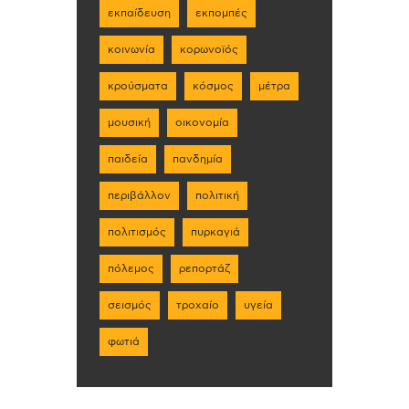
εκπαίδευση
εκπομπές
κοινωνία
κορωνοϊός
κρούσματα
κόσμος
μέτρα
μουσική
οικονομία
παιδεία
πανδημία
περιβάλλον
πολιτική
πολιτισμός
πυρκαγιά
πόλεμος
ρεπορτάζ
σεισμός
τροχαίο
υγεία
φωτιά