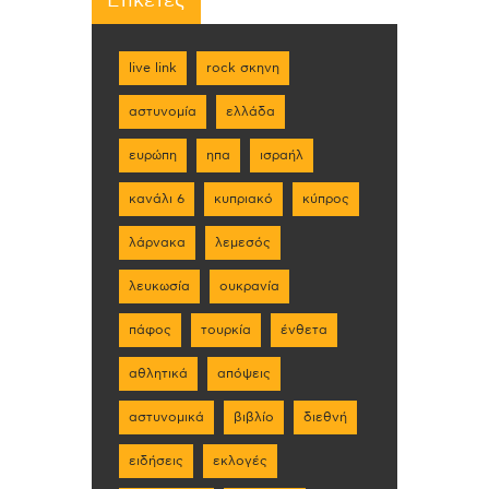
Ετικέτες
live link
rock σκηνη
αστυνομία
ελλάδα
ευρώπη
ηπα
ισραήλ
κανάλι 6
κυπριακό
κύπρος
λάρνακα
λεμεσός
λευκωσία
ουκρανία
πάφος
τουρκία
ένθετα
αθλητικά
απόψεις
αστυνομικά
βιβλίο
διεθνή
ειδήσεις
εκλογές