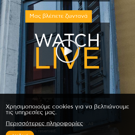
Μας βλέπετε ζωντανά
Χρησιμοποιούμε cookies για να βελτιώνουμε
τις υπηρεσίες μας.
Περισσότερες πληροφορίες
Copyright © 2026 by Kanali 6. All
rights reserved.