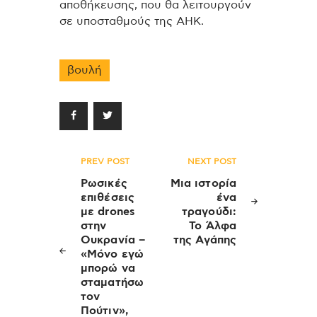
αποθήκευσης, που θα λειτουργούν
σε υποσταθμούς της ΑΗΚ.
βουλή
Πλοήγηση
PREV POST
NEXT POST
άρθρων
Ρωσικές
Μια ιστορία
επιθέσεις
ένα
με drones
τραγούδι:
στην
Το Άλφα
Ουκρανία –
της Αγάπης
«Μόνο εγώ
μπορώ να
σταματήσω
τον
Πούτιν»,