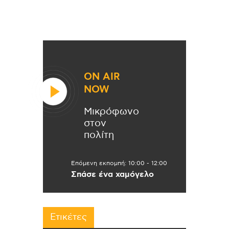
ON AIR
NOW
Μικρόφωνο
στον
πολίτη
Επόμενη εκπομπή:
10:00
-
12:00
Σπάσε ένα χαμόγελο
Ετικέτες