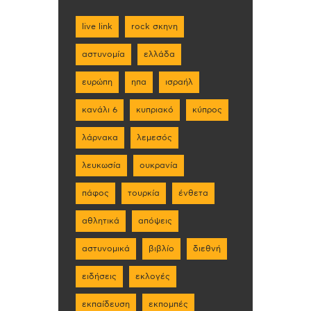
live link
rock σκηνη
αστυνομία
ελλάδα
ευρώπη
ηπα
ισραήλ
κανάλι 6
κυπριακό
κύπρος
λάρνακα
λεμεσός
λευκωσία
ουκρανία
πάφος
τουρκία
ένθετα
αθλητικά
απόψεις
αστυνομικά
βιβλίο
διεθνή
ειδήσεις
εκλογές
εκπαίδευση
εκπομπές