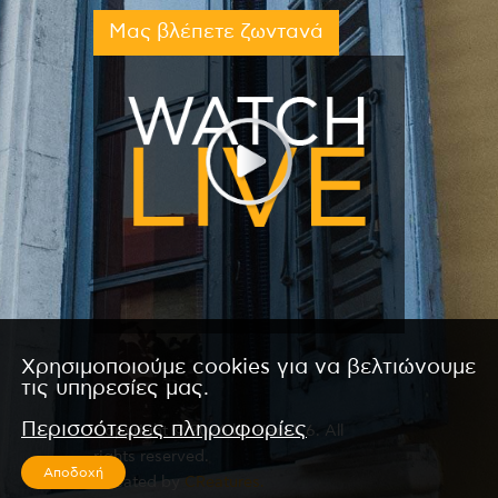
Μας βλέπετε ζωντανά
Χρησιμοποιούμε cookies για να βελτιώνουμε
τις υπηρεσίες μας.
Περισσότερες πληροφορίες
Copyright © 2026 by Kanali 6. All
rights reserved.
Αποδοχή
CReated by
CReatures.