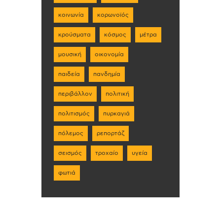
κοινωνία
κορωνοϊός
κρούσματα
κόσμος
μέτρα
μουσική
οικονομία
παιδεία
πανδημία
περιβάλλον
πολιτική
πολιτισμός
πυρκαγιά
πόλεμος
ρεπορτάζ
σεισμός
τροχαίο
υγεία
φωτιά