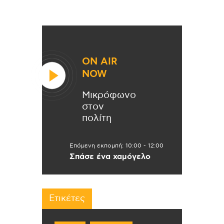
ON AIR
NOW
Μικρόφωνο
στον
πολίτη
Επόμενη εκπομπή:
10:00
-
12:00
Σπάσε ένα χαμόγελο
Ετικέτες