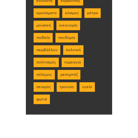
κοινωνία
κορωνοϊός
κρούσματα
κόσμος
μέτρα
μουσική
οικονομία
παιδεία
πανδημία
περιβάλλον
πολιτική
πολιτισμός
πυρκαγιά
πόλεμος
ρεπορτάζ
σεισμός
τροχαίο
υγεία
φωτιά