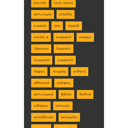
live link
rock σκηνη
αστυνομία
ελλάδα
ευρώπη
ηπα
ισραήλ
κανάλι 6
κυπριακό
κύπρος
λάρνακα
λεμεσός
λευκωσία
ουκρανία
πάφος
τουρκία
ένθετα
αθλητικά
απόψεις
αστυνομικά
βιβλίο
διεθνή
ειδήσεις
εκλογές
εκπαίδευση
εκπομπές