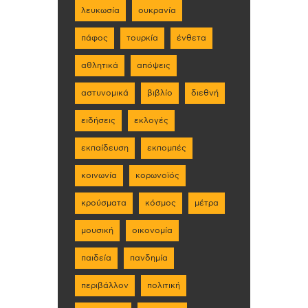
λευκωσία
ουκρανία
πάφος
τουρκία
ένθετα
αθλητικά
απόψεις
αστυνομικά
βιβλίο
διεθνή
ειδήσεις
εκλογές
εκπαίδευση
εκπομπές
κοινωνία
κορωνοϊός
κρούσματα
κόσμος
μέτρα
μουσική
οικονομία
παιδεία
πανδημία
περιβάλλον
πολιτική