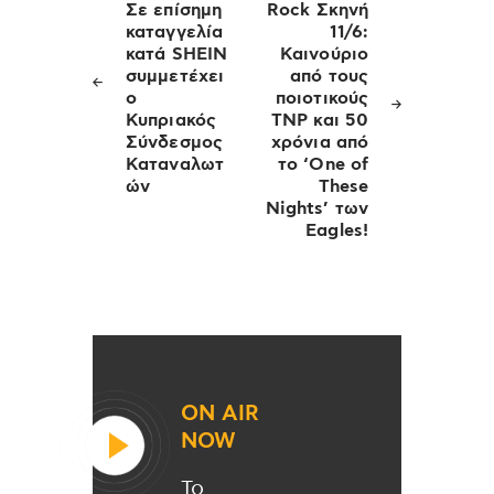
άρθρων
Σε επίσημη
Rock Σκηνή
καταγγελία
11/6:
κατά SHEIN
Καινούριο
συμμετέχει
από τους
ο
ποιοτικούς
Κυπριακός
ΤNP και 50
Σύνδεσμος
χρόνια από
Καταναλωτ
το ‘One of
ών
These
Nights’ των
Eagles!
ON AIR
NOW
Το