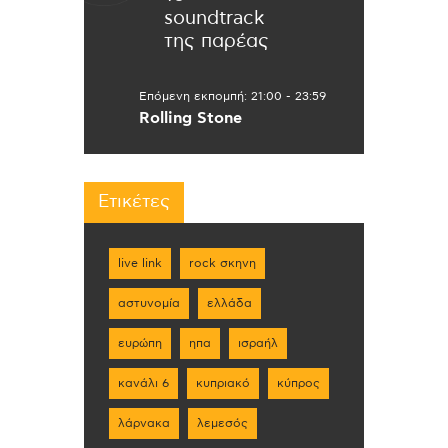
soundtrack
της παρέας
Επόμενη εκπομπή:
21:00
-
23:59
Rolling Stone
Ετικέτες
live link
rock σκηνη
αστυνομία
ελλάδα
ευρώπη
ηπα
ισραήλ
κανάλι 6
κυπριακό
κύπρος
λάρνακα
λεμεσός