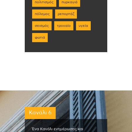
πολιτισμός
πυρκαγιά
πόλεμος
ρεπορτάζ
σεισμός
τροχαίο
υγεία
φωτιά
Κανάλι 6
Ένα Κανάλι ενημέρωσης και