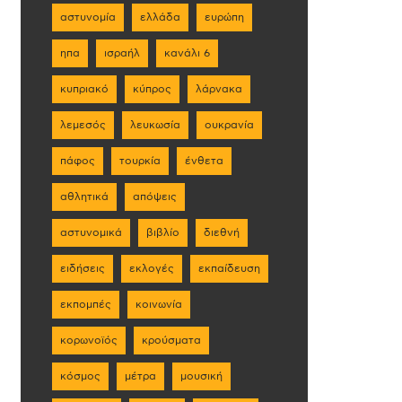
αστυνομία
ελλάδα
ευρώπη
ηπα
ισραήλ
κανάλι 6
κυπριακό
κύπρος
λάρνακα
λεμεσός
λευκωσία
ουκρανία
πάφος
τουρκία
ένθετα
αθλητικά
απόψεις
αστυνομικά
βιβλίο
διεθνή
ειδήσεις
εκλογές
εκπαίδευση
εκπομπές
κοινωνία
κορωνοϊός
κρούσματα
κόσμος
μέτρα
μουσική