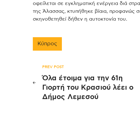
οφείλεται σε εγκληματική ενέργεια διά στρα
της Άλασσας, κτυπήθηκε βίαια, προφανώς σε
σκηνοθετηθεί δήθεν η αυτοκτονία του.
Κύπρος
Πλοήγηση
PREV POST
Όλα έτοιμα για την 61η
άρθρων
Γιορτή του Κρασιού λέει ο
Δήμος Λεμεσού