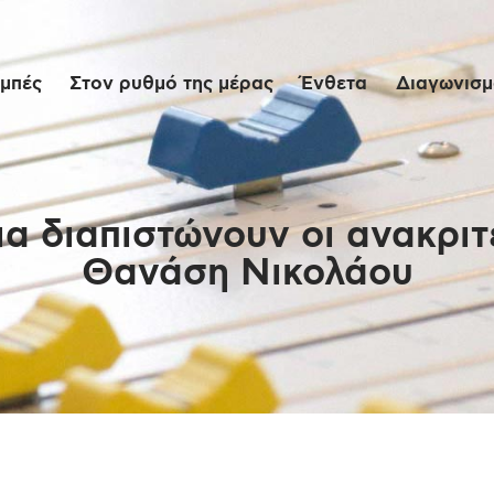
Αρχική
μπές
Στον ρυθμό της μέρας
Ένθετα
Διαγωνισμο
Εκπομπές
Στον ρυθμό της
μέρας
α διαπιστώνουν οι ανακριτ
Θανάση Νικολάου
Ένθετα
Διαγωνισμοί/Live
Links
Ποιοι είμαστε