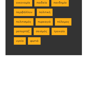
οικονομία
παιδεία
πανδημία
περιβάλλον
πολιτική
πολιτισμός
πυρκαγιά
πόλεμος
ρεπορτάζ
σεισμός
τροχαίο
υγεία
φωτιά