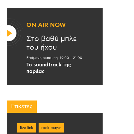
ON AIR NOW
Στο βαθύ μπλε
του ήχου
Επόμενη εκπομπή:
19:00
-
21:00
Το soundtrack της
παρέας
Ετικέτες
live link
rock σκηνη