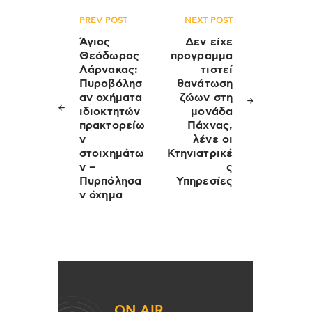
Πλοήγηση
PREV POST
NEXT POST
άρθρων
Άγιος
Δεν είχε
Θεόδωρος
προγραμμα
Λάρνακας:
τιστεί
Πυροβόλησ
θανάτωση
αν οχήματα
ζώων στη
ιδιοκτητών
μονάδα
πρακτορείω
Πάχνας,
ν
λένε οι
στοιχημάτω
Κτηνιατρικέ
ν –
ς
Πυρπόλησα
Υπηρεσίες
ν όχημα
ON AIR