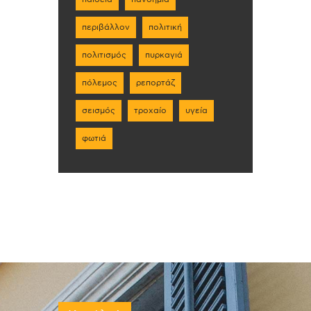
περιβάλλον
πολιτική
πολιτισμός
πυρκαγιά
πόλεμος
ρεπορτάζ
σεισμός
τροχαίο
υγεία
φωτιά