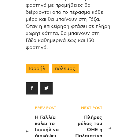
φορτηγά με προμήθειες θα
διέρχονται από το πέρασμα κάθε
μέρα και θα μπαίνουν στη Γάζα.
Όταν η επιχείρηση φτάσει σε πλήρη
χωρητικότητα, θα μπαίνουν στη
Γάζα καθημερινά έως και 150
φορτηγά.
Ισραήλ
πόλεμος
Πλοήγηση
PREV POST
NEXT POST
άρθρων
Η Γαλλία
Πλήρες
καλεί το
μέλος του
Ισραήλ να
ΟΗΕ η
διακόψει
Παλαιστίνη