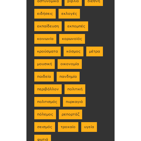
αστυνομικά
βιβλίο
διεθνή
ειδήσεις
εκλογές
εκπαίδευση
εκπομπές
κοινωνία
κορωνοϊός
κρούσματα
κόσμος
μέτρα
μουσική
οικονομία
παιδεία
πανδημία
περιβάλλον
πολιτική
πολιτισμός
πυρκαγιά
πόλεμος
ρεπορτάζ
σεισμός
τροχαίο
υγεία
φωτιά