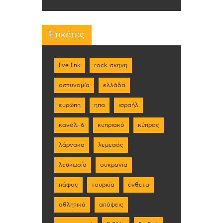
Ετικέτες
live link
rock σκηνη
αστυνομία
ελλάδα
ευρώπη
ηπα
ισραήλ
κανάλι 6
κυπριακό
κύπρος
λάρνακα
λεμεσός
λευκωσία
ουκρανία
πάφος
τουρκία
ένθετα
αθλητικά
απόψεις