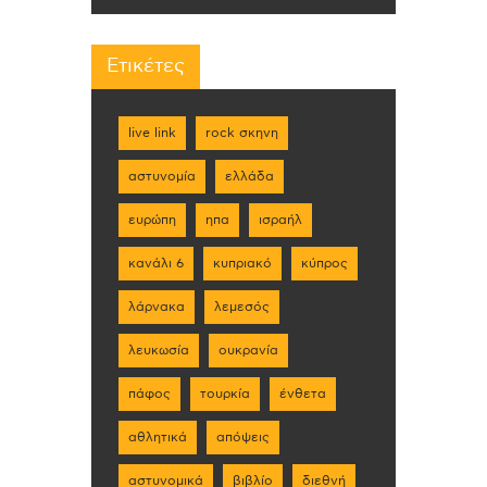
Ετικέτες
live link
rock σκηνη
αστυνομία
ελλάδα
ευρώπη
ηπα
ισραήλ
κανάλι 6
κυπριακό
κύπρος
λάρνακα
λεμεσός
λευκωσία
ουκρανία
πάφος
τουρκία
ένθετα
αθλητικά
απόψεις
αστυνομικά
βιβλίο
διεθνή