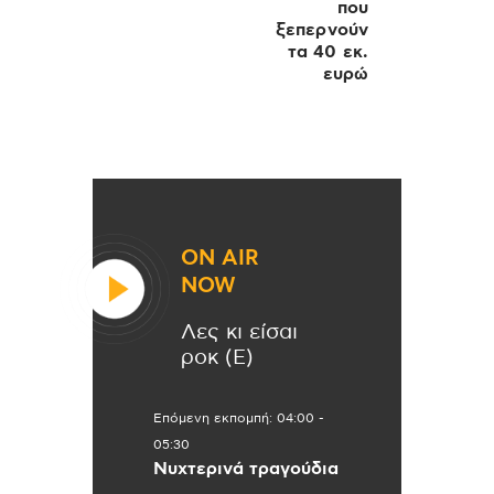
που
ξεπερνούν
τα 40 εκ.
ευρώ
ON AIR
NOW
Λες κι είσαι
ροκ (Ε)
Επόμενη εκπομπή:
04:00
-
05:30
Νυχτερινά τραγούδια