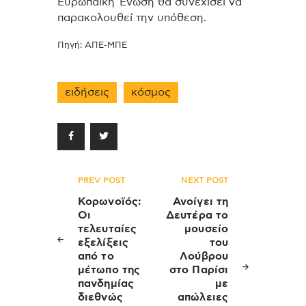
Ευρωπαϊκή Ένωση θα συνεχίσει να
παρακολουθεί την υπόθεση.
Πηγή: ΑΠΕ-ΜΠΕ
ειδήσεις
κόσμος
Πλοήγηση
PREV POST
NEXT POST
άρθρων
Κορωνοϊός:
Ανοίγει τη
Οι
Δευτέρα το
τελευταίες
μουσείο
εξελίξεις
του
από το
Λούβρου
μέτωπο της
στο Παρίσι
πανδημίας
με
διεθνώς
απώλειες