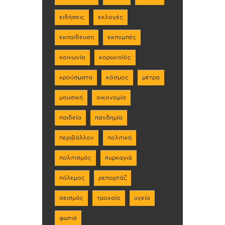
ειδήσεις
εκλογές
εκπαίδευση
εκπομπές
κοινωνία
κορωνοϊός
κρούσματα
κόσμος
μέτρα
μουσική
οικονομία
παιδεία
πανδημία
περιβάλλον
πολιτική
πολιτισμός
πυρκαγιά
πόλεμος
ρεπορτάζ
σεισμός
τροχαίο
υγεία
φωτιά