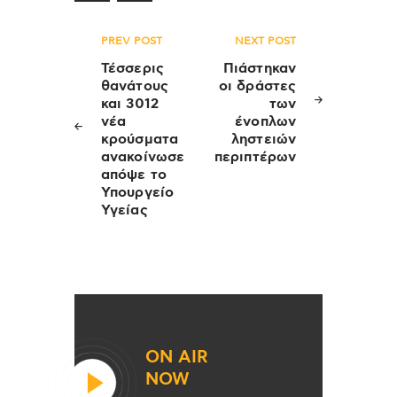
Πλοήγηση
PREV POST
NEXT POST
άρθρων
Τέσσερις
Πιάστηκαν
θανάτους
οι δράστες
και 3012
των
νέα
ένοπλων
κρούσματα
ληστειών
ανακοίνωσε
περιπτέρων
απόψε το
Υπουργείο
Υγείας
ON AIR
NOW