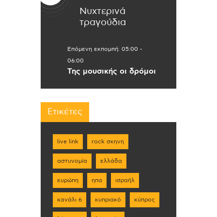
Νυχτερινά
τραγούδια
Επόμενη εκπομπή:
05:00
-
06:00
Της μουσικής οι δρόμοι
Ετικέτες
live link
rock σκηνη
αστυνομία
ελλάδα
ευρώπη
ηπα
ισραήλ
κανάλι 6
κυπριακό
κύπρος