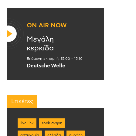
ON AIR NOW
Μεγάλη
κερκίδα
Επόμενη εκπομπή:
15:00
-
15:10
Deutsche Welle
Ετικέτες
live link
rock σκηνη
αστυνομία
ελλάδα
ευρώπη