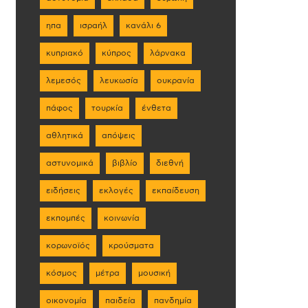
ηπα
ισραήλ
κανάλι 6
κυπριακό
κύπρος
λάρνακα
λεμεσός
λευκωσία
ουκρανία
πάφος
τουρκία
ένθετα
αθλητικά
απόψεις
αστυνομικά
βιβλίο
διεθνή
ειδήσεις
εκλογές
εκπαίδευση
εκπομπές
κοινωνία
κορωνοϊός
κρούσματα
κόσμος
μέτρα
μουσική
οικονομία
παιδεία
πανδημία