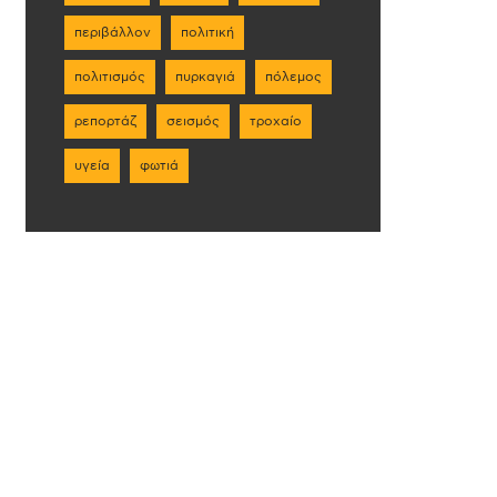
περιβάλλον
πολιτική
πολιτισμός
πυρκαγιά
πόλεμος
ρεπορτάζ
σεισμός
τροχαίο
υγεία
φωτιά