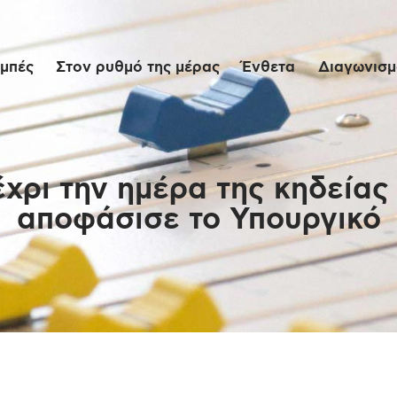
Αρχική
μπές
Στον ρυθμό της μέρας
Ένθετα
Διαγωνισμο
Εκπομπές
Στον ρυθμό της
μέρας
χρι την ημέρα της κηδείας
αποφάσισε το Υπουργικό
Ένθετα
Διαγωνισμοί/Live
Links
Ποιοι είμαστε