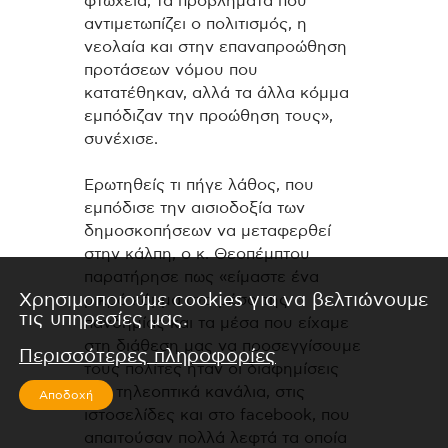
φτώχεια, τα προβλήματα που
αντιμετωπίζει ο πολιτισμός, η
νεολαία και στην επαναπροώθηση
προτάσεων νόμου που
κατατέθηκαν, αλλά τα άλλα κόμμα
εμπόδιζαν την προώθηση τους»,
συνέχισε.
Ερωτηθείς τι πήγε λάθος, που
εμπόδισε την αισιοδοξία των
δημοσκοπήσεων να μεταφερθεί
στην κάλπη, ο κ. Θεοπέμπτου
παρατήρησε πως «είμαστε ένα
Χρησιμοποιούμε cookies για να βελτιώνουμε
μικρό κόμμα στο μέσο της
τις υπηρεσίες μας.
πανδημίας και τα μέσα που είχαμε
στη διάθεση μας να προσεγγίσουμε
Περισσότερες πληροφορίες
τους πολίτες ήταν οι διαφημίσεις
στα τηλεοπτικά κανάλια, στις
Αποδοχή
ιστοσελίδες και στο facebook, που
απαιτούσαν πολλά λεφτά τα οποία