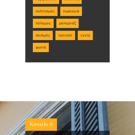
πολιτισμός
πυρκαγιά
πόλεμος
ρεπορτάζ
σεισμός
τροχαίο
υγεία
φωτιά
Κανάλι 6