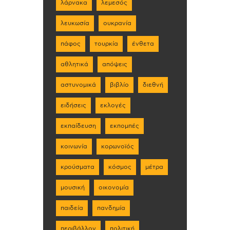
λάρνακα
λεμεσός
λευκωσία
ουκρανία
πάφος
τουρκία
ένθετα
αθλητικά
απόψεις
αστυνομικά
βιβλίο
διεθνή
ειδήσεις
εκλογές
εκπαίδευση
εκπομπές
κοινωνία
κορωνοϊός
κρούσματα
κόσμος
μέτρα
μουσική
οικονομία
παιδεία
πανδημία
περιβάλλον
πολιτική