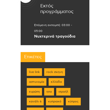
Εκτός
προγράμματος
Επόμενη εκπομπή:
03:00
-
05:00
Νυχτερινά τραγούδια
Ετικέτες
live link
rock σκηνη
αστυνομία
ελλάδα
ευρώπη
ηπα
ισραήλ
κανάλι 6
κυπριακό
κύπρος