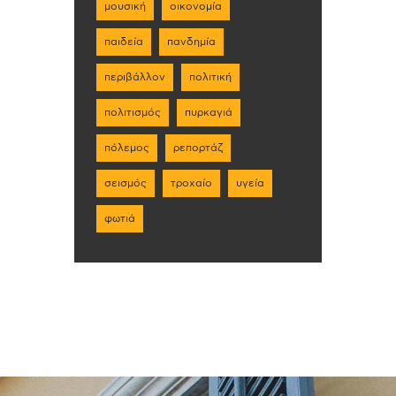
μουσική
οικονομία
παιδεία
πανδημία
περιβάλλον
πολιτική
πολιτισμός
πυρκαγιά
πόλεμος
ρεπορτάζ
σεισμός
τροχαίο
υγεία
φωτιά