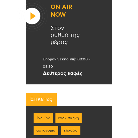
ON AIR
NOW
Στον
ρυθμό της
μέρας
Επόμενη εκπομπή:
08:00
-
08:30
Δεύτερος καφές
Ετικέτες
live link
rock σκηνη
αστυνομία
ελλάδα