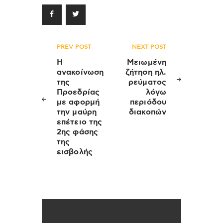
Πλοήγηση
PREV POST
NEXT POST
άρθρων
Η
Μειωμένη
ανακοίνωση
ζήτηση ηλ.
της
ρεύματος
Προεδρίας
λόγω
με αφορμή
περιόδου
την μαύρη
διακοπών
επέτειο της
2ης φάσης
της
εισβολής