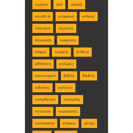
ευρώπη
ηπα
ισραήλ
κανάλι 6
κυπριακό
κύπρος
λάρνακα
λεμεσός
λευκωσία
ουκρανία
πάφος
τουρκία
ένθετα
αθλητικά
απόψεις
αστυνομικά
βιβλίο
διεθνή
ειδήσεις
εκλογές
εκπαίδευση
εκπομπές
κοινωνία
κορωνοϊός
κρούσματα
κόσμος
μέτρα