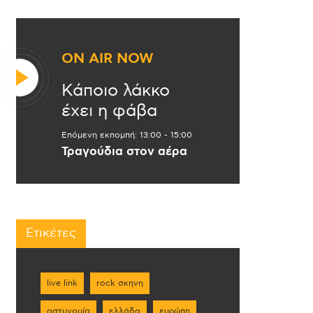
ON AIR NOW
Κάποιο λάκκο
έχει η φάβα
Επόμενη εκπομπή:
13:00
-
15:00
Τραγούδια στον αέρα
Ετικέτες
live link
rock σκηνη
αστυνομία
ελλάδα
ευρώπη