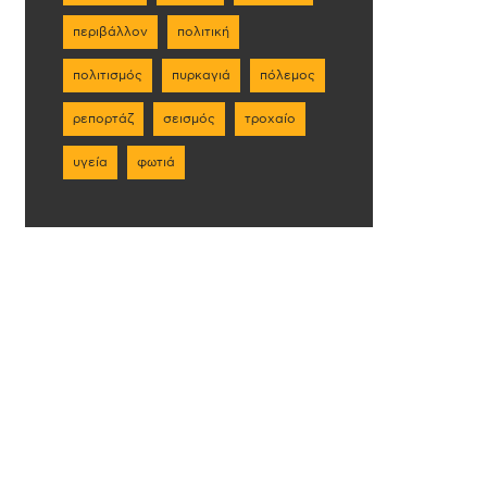
περιβάλλον
πολιτική
πολιτισμός
πυρκαγιά
πόλεμος
ρεπορτάζ
σεισμός
τροχαίο
υγεία
φωτιά