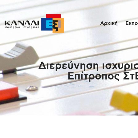
Αρχική
Εκπο
Διερεύνηση ισχυρι
Επίτροπος ΣτΕ