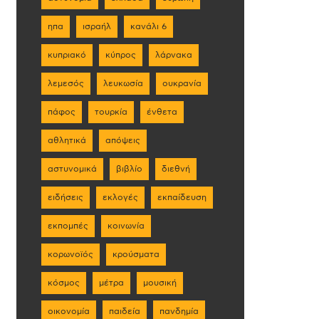
ηπα
ισραήλ
κανάλι 6
κυπριακό
κύπρος
λάρνακα
λεμεσός
λευκωσία
ουκρανία
πάφος
τουρκία
ένθετα
αθλητικά
απόψεις
αστυνομικά
βιβλίο
διεθνή
ειδήσεις
εκλογές
εκπαίδευση
εκπομπές
κοινωνία
κορωνοϊός
κρούσματα
κόσμος
μέτρα
μουσική
οικονομία
παιδεία
πανδημία