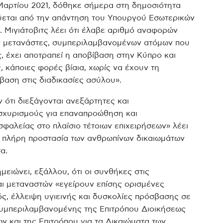
 Μαρτίου 2021, δόθηκε σήμερα στη δημοσιότητα
ύεται από την απάντηση του Υπουργού Εσωτερικών
κ. Μιγιάτοβιτς λέει ότι έλαβε αριθμό αναφορών
υν μετανάστες, συμπεριλαμβανομένων ατόμων που
 έχει αποτραπεί η αποβίβαση στην Κύπρο και
, κάποιες φορές βίαια, χωρίς να έχουν τη
βαση στις διαδικασίες ασύλου».
 ότι διεξάγονται ανεξάρτητες και
ισχυρισμούς για επαναπροώθηση και
φαλείας στο πλαίσιο τέτοιων επιχειρήσεων» λέει
ην πλήρη προστασία των ανθρωπίνων δικαιωμάτων
α.
μειώνει, εξάλλου, ότι οι συνθήκες στις
ι μεταναστών «εγείρουν επίσης ορισμένες
ς, έλλειψη υγιεινής και δυσκολίες πρόσβασης σε
 συμπεριλαμβανομένης της Επιτρόπου Διοικήσεως
 και της Επιτρόπου για τα Δικαιώματα των