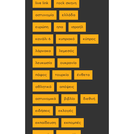
live link
rock σκηνη
αστυνομία
ελλάδα
ευρώπη
ηπα
ισραήλ
κανάλι 6
κυπριακό
κύπρος
λάρνακα
λεμεσός
λευκωσία
ουκρανία
πάφος
τουρκία
ένθετα
αθλητικά
απόψεις
αστυνομικά
βιβλίο
διεθνή
ειδήσεις
εκλογές
εκπαίδευση
εκπομπές