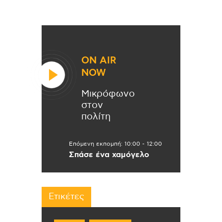
ON AIR
NOW
Μικρόφωνο
στον
πολίτη
Επόμενη εκπομπή:
10:00
-
12:00
Σπάσε ένα χαμόγελο
Ετικέτες