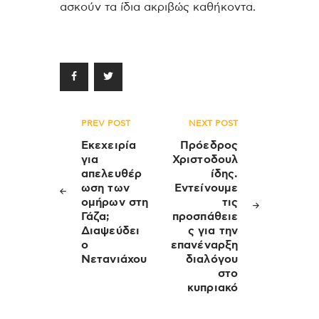
ασκούν τα ίδια ακριβώς καθήκοντα.
Πλοήγηση
PREV POST
NEXT POST
άρθρων
Εκεχειρία
Πρόεδρος
για
Χριστοδουλ
απελευθέρ
ίδης.
ωση των
Εντείνουμε
ομήρων στη
τις
Γάζα;
προσπάθειε
Διαψεύδει
ς για την
ο
επανέναρξη
Νετανιάχου
διαλόγου
στο
κυπριακό