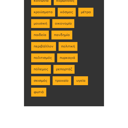
κοινωνία
κορωνοϊός
κρούσματα
κόσμος
μέτρα
μουσική
οικονομία
παιδεία
πανδημία
περιβάλλον
πολιτική
πολιτισμός
πυρκαγιά
πόλεμος
ρεπορτάζ
σεισμός
τροχαίο
υγεία
φωτιά