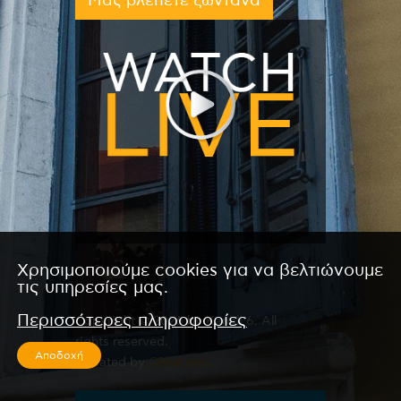
Μας βλέπετε ζωντανά
Χρησιμοποιούμε cookies για να βελτιώνουμε
τις υπηρεσίες μας.
Περισσότερες πληροφορίες
Copyright © 2026 by Kanali 6. All
rights reserved.
Αποδοχή
CReated by
CReatures.