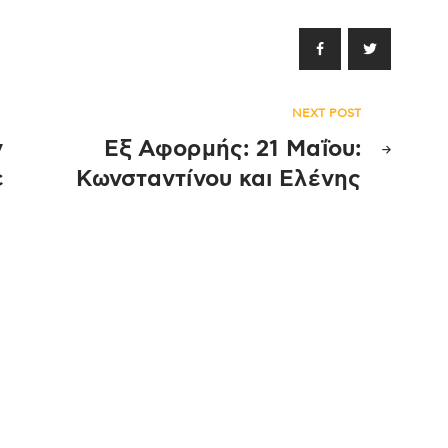
NEXT POST
ν
Εξ Αφορμής: 21 Μαΐου:
ε
Κωνσταντίνου και Ελένης