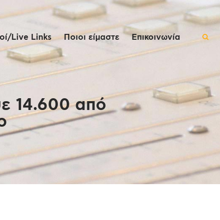
ί/Live Links
Ποιοι είμαστε
Επικοινωνία
ψε 14.600 από
ο