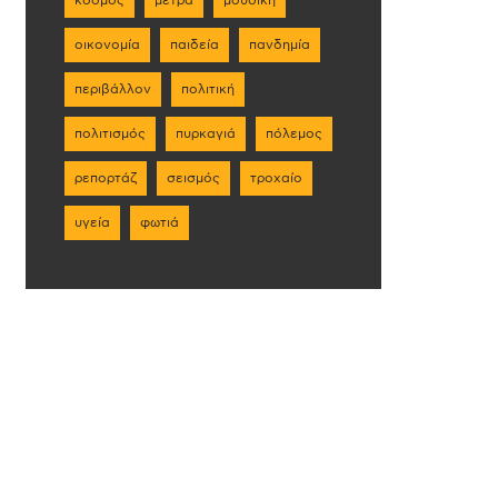
οικονομία
παιδεία
πανδημία
περιβάλλον
πολιτική
πολιτισμός
πυρκαγιά
πόλεμος
ρεπορτάζ
σεισμός
τροχαίο
υγεία
φωτιά