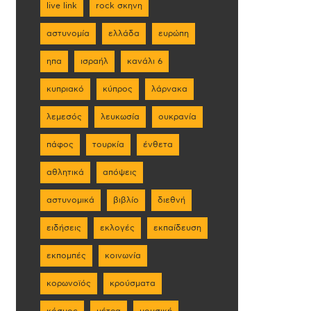
live link
rock σκηνη
αστυνομία
ελλάδα
ευρώπη
ηπα
ισραήλ
κανάλι 6
κυπριακό
κύπρος
λάρνακα
λεμεσός
λευκωσία
ουκρανία
πάφος
τουρκία
ένθετα
αθλητικά
απόψεις
αστυνομικά
βιβλίο
διεθνή
ειδήσεις
εκλογές
εκπαίδευση
εκπομπές
κοινωνία
κορωνοϊός
κρούσματα
κόσμος
μέτρα
μουσική