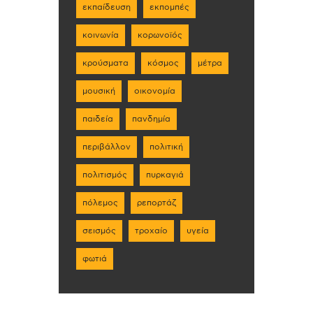
εκπαίδευση
εκπομπές
κοινωνία
κορωνοϊός
κρούσματα
κόσμος
μέτρα
μουσική
οικονομία
παιδεία
πανδημία
περιβάλλον
πολιτική
πολιτισμός
πυρκαγιά
πόλεμος
ρεπορτάζ
σεισμός
τροχαίο
υγεία
φωτιά