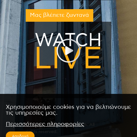
Μας βλέπετε ζωντανά
Χρησιμοποιούμε cookies για να βελτιώνουμε
τις υπηρεσίες μας.
Περισσότερες πληροφορίες
Copyright © 2026 by Kanali 6. All
rights reserved.
Αποδοχή