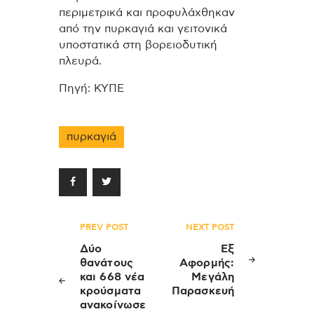
περιμετρικά και προφυλάχθηκαν
από την πυρκαγιά και γειτονικά
υποστατικά στη βορειοδυτική
πλευρά.
Πηγή: ΚΥΠΕ
πυρκαγιά
Πλοήγηση
PREV POST
NEXT POST
άρθρων
Δύο
Εξ
θανάτους
Αφορμής:
και 668 νέα
Μεγάλη
κρούσματα
Παρασκευή
ανακοίνωσε