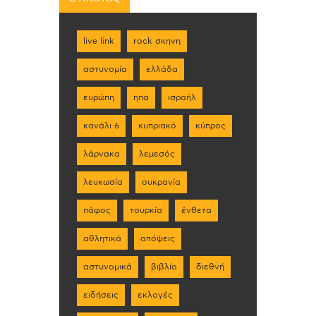
live link
rock σκηνη
αστυνομία
ελλάδα
ευρώπη
ηπα
ισραήλ
κανάλι 6
κυπριακό
κύπρος
λάρνακα
λεμεσός
λευκωσία
ουκρανία
πάφος
τουρκία
ένθετα
αθλητικά
απόψεις
αστυνομικά
βιβλίο
διεθνή
ειδήσεις
εκλογές