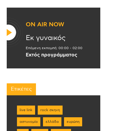
ON AIR NOW
Εκ γυναικός
Επόμενη εκπομπή:
00:00
-
02:00
Εκτός προγράμματος
Ετικέτες
live link
rock σκηνη
αστυνομία
ελλάδα
ευρώπη