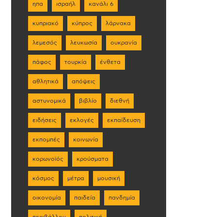
ηπα
ισραήλ
κανάλι 6
κυπριακό
κύπρος
λάρνακα
λεμεσός
λευκωσία
ουκρανία
πάφος
τουρκία
ένθετα
αθλητικά
απόψεις
αστυνομικά
βιβλίο
διεθνή
ειδήσεις
εκλογές
εκπαίδευση
εκπομπές
κοινωνία
κορωνοϊός
κρούσματα
κόσμος
μέτρα
μουσική
οικονομία
παιδεία
πανδημία
περιβάλλον
πολιτική