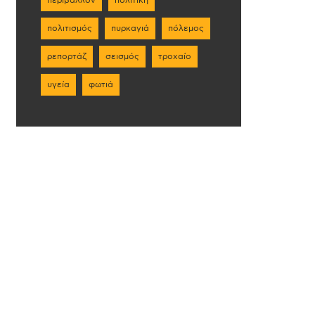
πολιτισμός
πυρκαγιά
πόλεμος
ρεπορτάζ
σεισμός
τροχαίο
υγεία
φωτιά