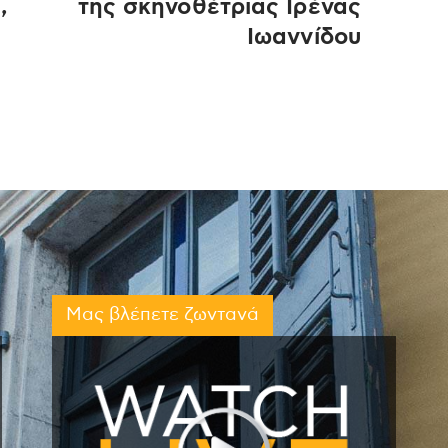
,
της σκηνοθέτριας Ιρένας
Ιωαννίδου
Μας βλέπετε ζωντανά