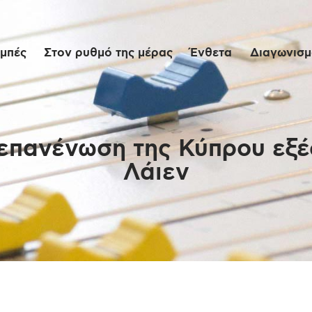
Αρχική
μπές
Στον ρυθμό της μέρας
Ένθετα
Διαγωνισμο
Εκπομπές
Στον ρυθμό της
μέρας
 επανένωση της Κύπρου εξέ
Λάιεν
Ένθετα
Διαγωνισμοί/Live
Links
Ποιοι είμαστε