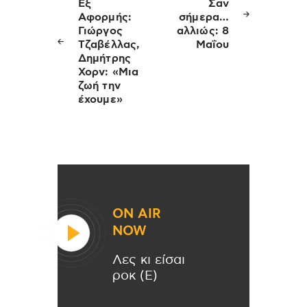
άρθρων
Εξ
Σαν
Αφορμής:
σήμερα…
Γιώργος
αλλιώς: 8
Τζαβέλλας,
Μαΐου
Δημήτρης
Χορν: «Μια
ζωή την
έχουμε»
ON AIR
NOW
Λες κι είσαι
ροκ (Ε)