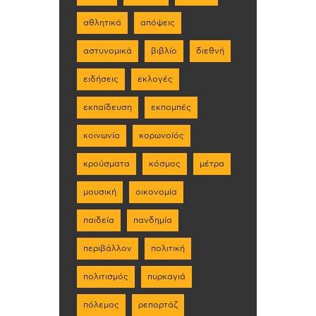
αθλητικά
απόψεις
αστυνομικά
βιβλίο
διεθνή
ειδήσεις
εκλογές
εκπαίδευση
εκπομπές
κοινωνία
κορωνοϊός
κρούσματα
κόσμος
μέτρα
μουσική
οικονομία
παιδεία
πανδημία
περιβάλλον
πολιτική
πολιτισμός
πυρκαγιά
πόλεμος
ρεπορτάζ