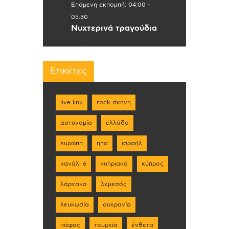
Επόμενη εκπομπή:
04:00
-
05:30
Νυχτερινά τραγούδια
Ετικέτες
live link
rock σκηνη
αστυνομία
ελλάδα
ευρώπη
ηπα
ισραήλ
κανάλι 6
κυπριακό
κύπρος
λάρνακα
λεμεσός
λευκωσία
ουκρανία
πάφος
τουρκία
ένθετα