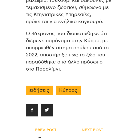
μαχαίρια, τσεκούρι και σακούλες με
τεμαχισμένο ζώο που, σύμφωνα με
τις Κτηνιατρικές Υπηρεσίες,
πρόκειται για ενήλικο καγκουρό.
Ο 36χρονος που διαπιστώθηκε ότι
διέμενε παράνομα στην Κύπρο, με
απορριφθέν αίτημα ασύλου από το
2022, υποστήριξε πως το ζώο του
παραδόθηκε από άλλο πρόσωπο
στο Παραλίμνι.
ειδήσεις
Κύπρος
Πλοήγηση
PREV POST
NEXT POST