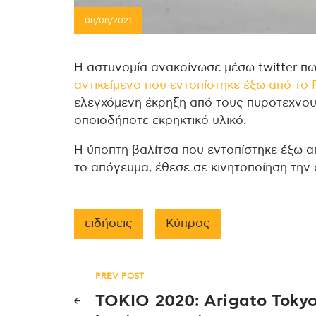
08/08/2021
Η αστυνομία ανακοίνωσε μέσω twitter π
αντικείμενο που εντοπίστηκε έξω από τ
ελεγχόμενη έκρηξη από τους πυροτεχνουρ
οποιοδήποτε εκρηκτικό υλικό.
Η ύποπτη βαλίτσα που εντοπίστηκε έξω α
το απόγευμα, έθεσε σε κινητοποίηση την 
ειδήσεις
Κύπρος
Πλοήγηση
PREV POST
ΤΟΚΙΟ 2020: Arigato Tokyo