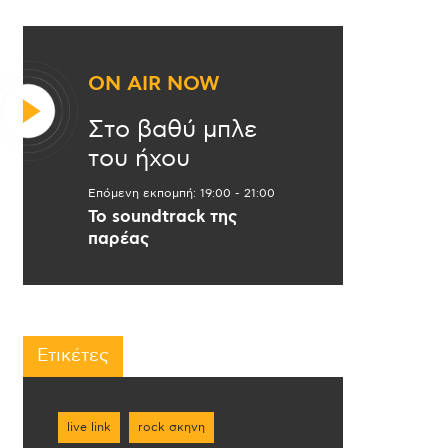
ON AIR NOW
Στο βαθύ μπλε
του ήχου
Επόμενη εκπομπή:
19:00
-
21:00
Το soundtrack της
παρέας
Ετικέτες
live link
rock σκηνη