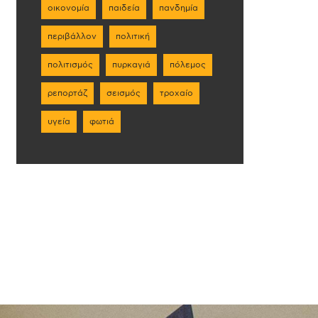
οικονομία
παιδεία
πανδημία
περιβάλλον
πολιτική
πολιτισμός
πυρκαγιά
πόλεμος
ρεπορτάζ
σεισμός
τροχαίο
υγεία
φωτιά