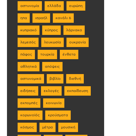
αστυνομία
ελλάδα
ευρώπη
ηπα
ισραήλ
κανάλι 6
κυπριακό
κύπρος
λάρνακα
λεμεσός
λευκωσία
ουκρανία
πάφος
τουρκία
ένθετα
αθλητικά
απόψεις
αστυνομικά
βιβλίο
διεθνή
ειδήσεις
εκλογές
εκπαίδευση
εκπομπές
κοινωνία
κορωνοϊός
κρούσματα
κόσμος
μέτρα
μουσική