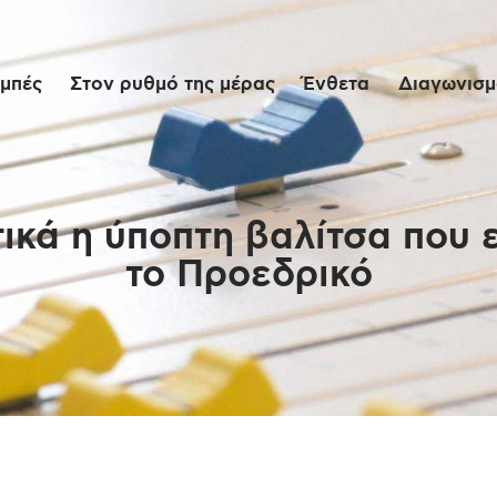
Αρχική
μπές
Στον ρυθμό της μέρας
Ένθετα
Διαγωνισμο
Εκπομπές
Στον ρυθμό της
μέρας
τικά η ύποπτη βαλίτσα που 
το Προεδρικό
Ένθετα
Διαγωνισμοί/Live
Links
Ποιοι είμαστε