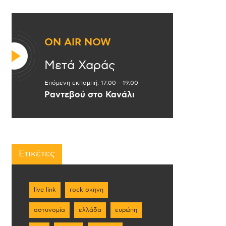
ON AIR NOW
Μετά Χαράς
Επόμενη εκπομπή:
17:00
-
19:00
Ραντεβού στο Κανάλι
Ετικέτες
live link
rock σκηνη
αστυνομία
ελλάδα
ευρώπη