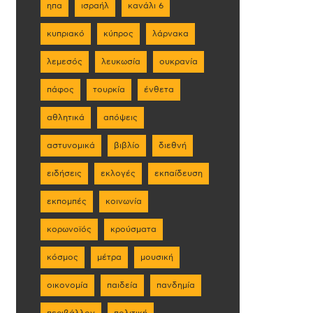
ηπα
ισραήλ
κανάλι 6
κυπριακό
κύπρος
λάρνακα
λεμεσός
λευκωσία
ουκρανία
πάφος
τουρκία
ένθετα
αθλητικά
απόψεις
αστυνομικά
βιβλίο
διεθνή
ειδήσεις
εκλογές
εκπαίδευση
εκπομπές
κοινωνία
κορωνοϊός
κρούσματα
κόσμος
μέτρα
μουσική
οικονομία
παιδεία
πανδημία
περιβάλλον
πολιτική