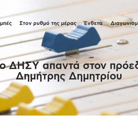
Αρχική
μπές
Στον ρυθμό της μέρας
Ένθετα
Διαγωνισμο
Εκπομπές
Στον ρυθμό της
μέρας
 ο ΔΗΣΥ απαντά στον πρό
Δημήτρης Δημητρίου
Ένθετα
Διαγωνισμοί/Live
Links
Ποιοι είμαστε