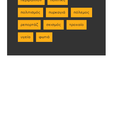
πολιτισμός
πυρκαγιά
πόλεμος
ρεπορτάζ
σεισμός
τροχαίο
υγεία
φωτιά