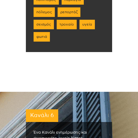
πόλεμος
ρεπορτάζ
σεισμός
τροχαίο
υγεία
φωτιά
Κανάλι 6
Ένα Κανάλι ενημέρωσης και