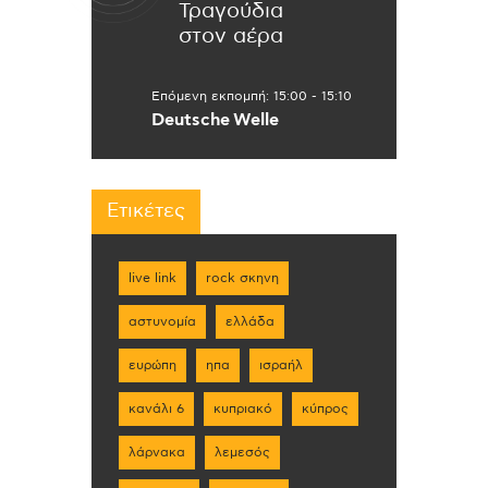
Τραγούδια
στον αέρα
Επόμενη εκπομπή:
15:00
-
15:10
Deutsche Welle
Ετικέτες
live link
rock σκηνη
αστυνομία
ελλάδα
ευρώπη
ηπα
ισραήλ
κανάλι 6
κυπριακό
κύπρος
λάρνακα
λεμεσός