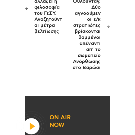
αλλάζει η
Ουλουντάγ.
φιλοσοφία
Δύο
του ΓεΣΥ.
αγνοούμεν
Αναζητούντ
οι ε/κ
αι μέτρα
στρατιώτες
βελτίωσης
βρίσκονται
θαμμένοι
απέναντι
απ’ το
σωματείο
Ανόρθωσης
στο Βαρώσι
ON AIR
NOW