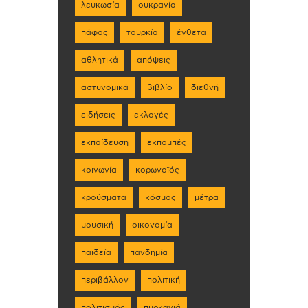
λευκωσία
ουκρανία
πάφος
τουρκία
ένθετα
αθλητικά
απόψεις
αστυνομικά
βιβλίο
διεθνή
ειδήσεις
εκλογές
εκπαίδευση
εκπομπές
κοινωνία
κορωνοϊός
κρούσματα
κόσμος
μέτρα
μουσική
οικονομία
παιδεία
πανδημία
περιβάλλον
πολιτική
πολιτισμός
πυρκαγιά