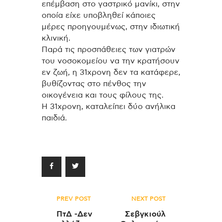
επέμβαση στο γαστρικό μανίκι, στην
οποία είχε υποβληθεί κάποιες
μέρες προηγουμένως, στην ιδιωτική
κλινική.
Παρά τις προσπάθειες των γιατρών
του νοσοκομείου να την κρατήσουν
εν ζωή, η 31χρονη δεν τα κατάφερε,
βυθίζοντας στο πένθος την
οικογένεια και τους φίλους της.
Η 31χρονη, καταλείπει δύο ανήλικα
παιδιά.
Πλοήγηση
PREV POST
NEXT POST
άρθρων
ΠτΔ -Δεν
Σεβγκιούλ