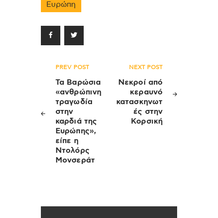
Ευρώπη
Πλοήγηση
PREV POST
NEXT POST
άρθρων
Τα Βαρώσια
Νεκροί από
«ανθρώπινη
κεραυνό
τραγωδία
κατασκηνωτ
στην
ές στην
καρδιά της
Κορσική
Ευρώπης»,
είπε η
Ντολόρς
Μονσεράτ