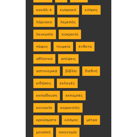
κανάλι 6
κυπριακό
κύπρος
λάρνακα
λεμεσός
λευκωσία
ουκρανία
πάφος
τουρκία
ένθετα
αθλητικά
απόψεις
αστυνομικά
βιβλίο
διεθνή
ειδήσεις
εκλογές
εκπαίδευση
εκπομπές
κοινωνία
κορωνοϊός
κρούσματα
κόσμος
μέτρα
μουσική
οικονομία