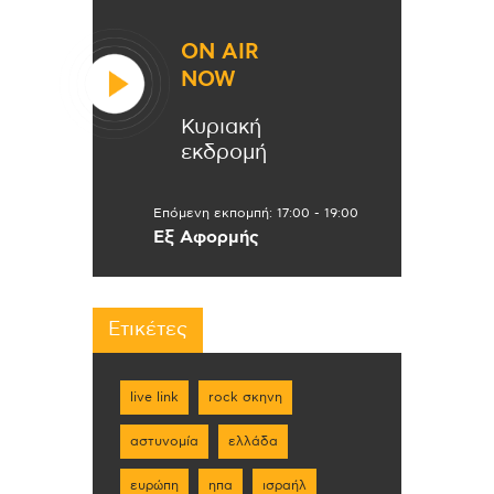
ON AIR
NOW
Κυριακή
εκδρομή
Επόμενη εκπομπή:
17:00
-
19:00
Εξ Αφορμής
Ετικέτες
live link
rock σκηνη
αστυνομία
ελλάδα
ευρώπη
ηπα
ισραήλ