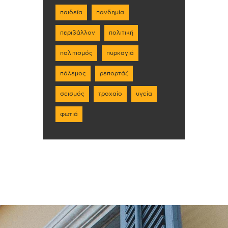
παιδεία
πανδημία
περιβάλλον
πολιτική
πολιτισμός
πυρκαγιά
πόλεμος
ρεπορτάζ
σεισμός
τροχαίο
υγεία
φωτιά