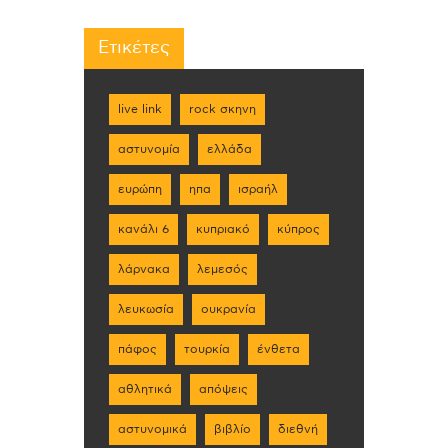
Ετικέτες
live link
rock σκηνη
αστυνομία
ελλάδα
ευρώπη
ηπα
ισραήλ
κανάλι 6
κυπριακό
κύπρος
λάρνακα
λεμεσός
λευκωσία
ουκρανία
πάφος
τουρκία
ένθετα
αθλητικά
απόψεις
αστυνομικά
βιβλίο
διεθνή