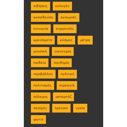
ειδήσεις
εκλογές
εκπαίδευση
εκπομπές
κοινωνία
κορωνοϊός
κρούσματα
κόσμος
μέτρα
μουσική
οικονομία
παιδεία
πανδημία
περιβάλλον
πολιτική
πολιτισμός
πυρκαγιά
πόλεμος
ρεπορτάζ
σεισμός
τροχαίο
υγεία
φωτιά