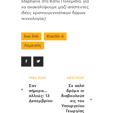
Stephanis στα Κάτω Πολεμίδια, για
να ανακαλύψουμε μαζί απίστευτες
ιδέες χριστουγεννιάτικων δώρων
τεχνολογίας!
live link
Κανάλι 6
Λεμεσός
Πλοήγηση
PREV POST
NEXT POST
άρθρων
Σαν
Σε καλό
σήμερα…
δρόμο οι
αλλιώς: 13
διαβουλεύσ
Δεκεμβρίου
εις του
Υπουργείου
Γεωργίας