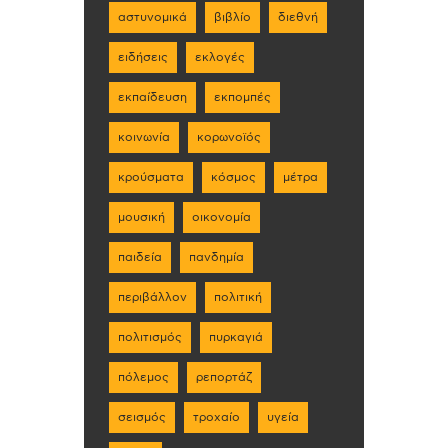
αστυνομικά
βιβλίο
διεθνή
ειδήσεις
εκλογές
εκπαίδευση
εκπομπές
κοινωνία
κορωνοϊός
κρούσματα
κόσμος
μέτρα
μουσική
οικονομία
παιδεία
πανδημία
περιβάλλον
πολιτική
πολιτισμός
πυρκαγιά
πόλεμος
ρεπορτάζ
σεισμός
τροχαίο
υγεία