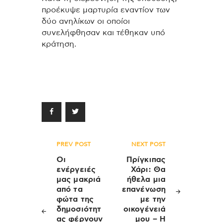
προέκυψε μαρτυρία εναντίον των
δύο ανηλίκων οι οποίοι
συνελήφθησαν και τέθηκαν υπό
κράτηση.
Πλοήγηση
PREV POST
NEXT POST
άρθρων
Οι
Πρίγκιπας
ενέργειές
Χάρι: Θα
μας μακριά
ήθελα μια
από τα
επανένωση
φώτα της
με την
δημοσιότητ
οικογένειά
ας φέρνουν
μου – Η