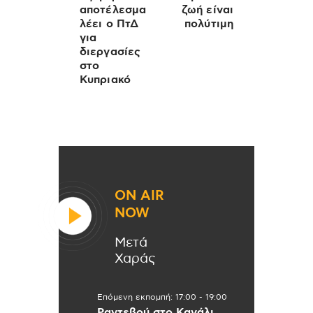
αποτέλεσμα
ζωή είναι
λέει ο ΠτΔ
πολύτιμη
για
διεργασίες
στο
Κυπριακό
ON AIR
NOW
Μετά
Χαράς
Επόμενη εκπομπή:
17:00
-
19:00
Ραντεβού στο Κανάλι