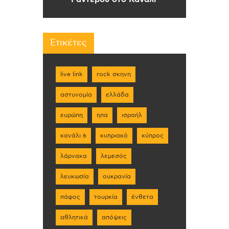
Ετικέτες
live link
rock σκηνη
αστυνομία
ελλάδα
ευρώπη
ηπα
ισραήλ
κανάλι 6
κυπριακό
κύπρος
λάρνακα
λεμεσός
λευκωσία
ουκρανία
πάφος
τουρκία
ένθετα
αθλητικά
απόψεις